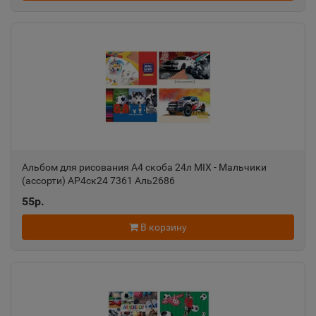
Ростовская область
Ак-Довурак
📍
Республика Тыва
Аксай
📍
Ростовская область
Альбом для рисования А4 скоба 24л MIX - Мальчики
(ассорти) АР4ск24 7361 Аль2686
Алагир
📍
55р.
Республика Северная Осетия
В корзину
Алапаевск
📍
Свердловская область