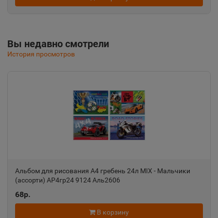
Республика Крым
Альметьевск
Вы недавно смотрели
📍
История просмотров
Республика Татарстан
Амурск
📍
Хабаровский край
Анадырь
📍
Чукотский АО
Альбом для рисования А4 гребень 24л MIX - Мальчики
(ассорти) АР4гр24 9124 Аль2606
Анапа
📍
68р.
Краснодарский край
В корзину