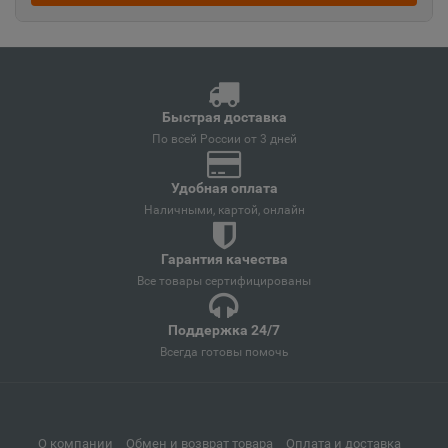
Ангарск
📍
Иркутская область
Быстрая доставка
Андреаполь
📍
По всей России от 3 дней
Тверская область
Удобная оплата
Наличными, картой, онлайн
Анжеро-Судженск
📍
Кемеровская область
Гарантия качества
Все товары сертифицированы
Анива
📍
Поддержка 24/7
Сахалинская область
Всегда готовы помочь
Апатиты
📍
Мурманская область
О компании
Обмен и возврат товара
Оплата и доставка