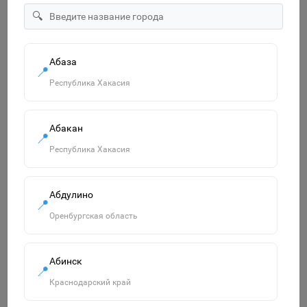
"ECO" Тетрадь 12л А5ф Класс "С" клетка на скобе серия
🔍
-МонстрТраки- 067964
14р.
Абаза
В корзину
📍
Республика Хакасия
Абакан
Похожие товары
📍
Смотреть все
Республика Хакасия
Абдулино
📍
Оренбургская область
Абинск
📍
Краснодарский край