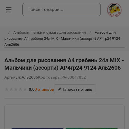
☰
Альбомы, папки и бумага для рисования
Альбом для
рисования А4 гребень 24л MIX - Мальчики (ассорти) АР4гр24 9124
Аль2606
Альбом для рисования А4 гребень 24л MIX -
Мальчики (ассорти) АР4гр24 9124 Аль2606
Артикул: Аль2606
Код товара: РА-00047832
★
★
★
★
★
0.0
0
отзывов
Написать отзыв