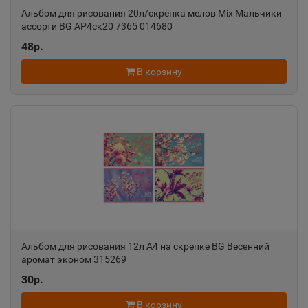
Альбом для рисования 20л/скрепка мелов Mix Мальчики
ассорти BG АР4ск20 7365 014680
Александровск-Сахалинский
📍
48р.
Сахалинская область
В корзину
Алексеевка
📍
Белгородская область
Алексин
📍
Тульская область
Алупка
📍
Альбом для рисования 12л А4 на скрепке BG Весенний
Республика Крым
аромат эконом 315269
30р.
Алушта
📍
В корзину