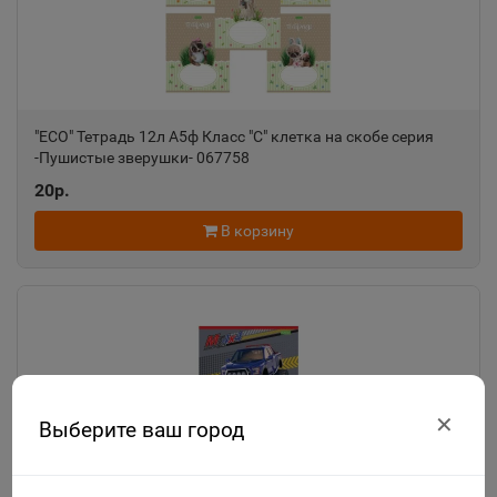
"ECO" Тетрадь 12л А5ф Класс "С" клетка на скобе серия
-Пушистые зверушки- 067758
20р.
В корзину
✕
Выберите ваш город