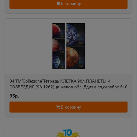
Владимирская область
В корзину
Александровск
📍
Пермский край
Александровск-Сахалинский
📍
Сахалинская область
Алексеевка
04 ТМ"Collezione"Тетрадь КЛЕТКА 96л.ПЛАНЕТЫ И
📍
СОЗВЕЗДИЯ (96-1262)цв.мелов.обл.,5диз в сп,серебро 5+0
Белгородская область
ПП-00129263
95р.
В корзину
Алексин
📍
Тульская область