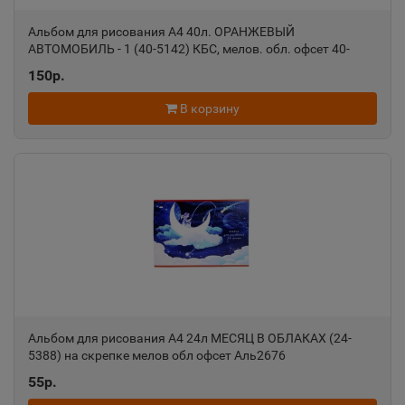
Алапаевск
Альбом для рисования А4 40л. ОРАНЖЕВЫЙ
📍
АВТОМОБИЛЬ - 1 (40-5142) КБС, мелов. обл. офсет 40-
Свердловская область
5142
150р.
В корзину
Алатырь
📍
Чувашская Республика
Алдан
📍
Республика Саха
Алейск
📍
Алтайский край
Альбом для рисования А4 24л МЕСЯЦ В ОБЛАКАХ (24-
5388) на скрепке мелов обл офсет Аль2676
Александров
55р.
📍