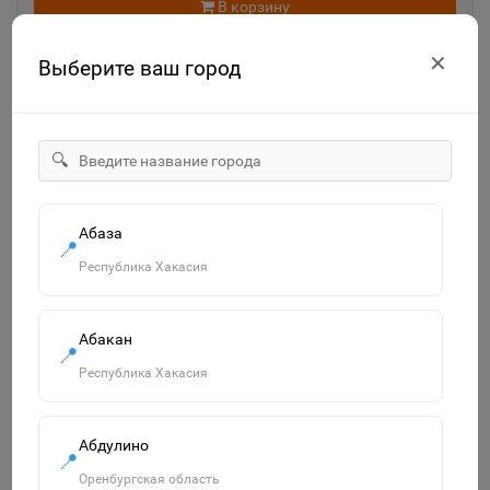
В корзину
✕
Выберите ваш город
🔍
Абаза
📍
Республика Хакасия
"ECO" Тетрадь 12л А5ф Класс "С" клетка на скобе серия
-МонстрТраки- 067964
14р.
Абакан
📍
Республика Хакасия
В корзину
Абдулино
📍
Похожие товары
Оренбургская область