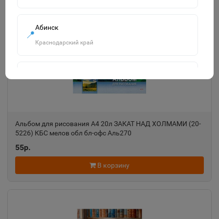
Смотреть все
Абинск
📍
Краснодарский край
Агидель
📍
Республика Башкортостан
Агрыз
Альбом для рисования А4 20л ЗАКАТ НАД ХОЛМАМИ (20-
📍
5226) КБС мелов обл бл-офс Аль270
Республика Татарстан
55р.
В корзину
Адыгейск
📍
Республика Адыгея
Азнакаево