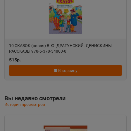
Алупка
📍
Республика Крым
Алушта
📍
Республика Крым
10 СКАЗОК (новая) В.Ю. ДРАГУНСКИЙ. ДЕНИСКИНЫ
РАССКАЗЫ 978-5-378-34800-8
515р.
Альметьевск
📍
Республика Татарстан
В корзину
Амурск
📍
Вы недавно смотрели
Хабаровский край
История просмотров
Анадырь
📍
Чукотский АО