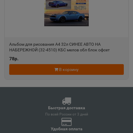
Анапа
📍
Краснодарский край
Ангарск
Альбом для рисования А4 32л СИНЕЕ АВТО НА
📍
НАБЕРЕЖНОЙ (32-4510) КБС мелов обл блок офсет
Иркутская область
Аль3436
78р.
В корзину
Андреаполь
📍
Тверская область
Анжеро-Судженск
📍
Быстрая доставка
Кемеровская область
По всей России от 3 дней
Удобная оплата
Анива