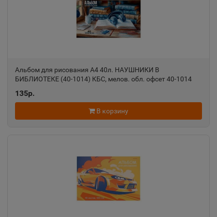
📍
Республика Татарстан
Азов
📍
Ростовская область
Альбом для рисования А4 40л. НАУШНИКИ В
БИБЛИОТЕКЕ (40-1014) КБС, мелов. обл. офсет 40-1014
Ак-Довурак
135р.
📍
Республика Тыва
В корзину
Аксай
📍
Ростовская область
Алагир
📍
Республика Северная Осетия