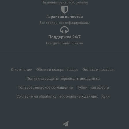
📍
Наличными, картой, онлайн
Сахалинская область
Гарантия качества
Все товары сертифицированы
Апатиты
📍
Мурманская область
Поддержка 24/7
Всегда готовы помочь
Апрелевка
📍
Московская область
О компании
Обмен и возврат товара
Оплата и доставка
Политика защиты персональных данных
Апшеронск
📍
Пользовательское соглашение
Публичная оферта
Краснодарский край
Согласие на обработку персональных данных
Куки
Аргун
📍
Чеченская Республика