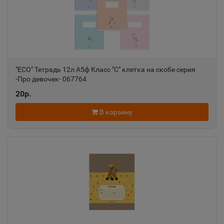
"ECO" Тетрадь 12л А5ф Класс "С" клетка на скобе серия
-Про девочек- 067764
20р.
В корзину