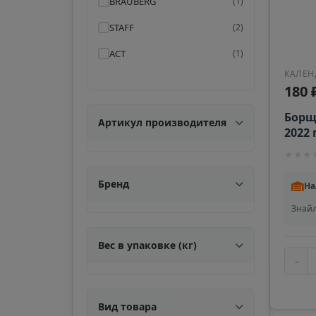
BRAUBERG
(
1
)
STAFF
(
2
)
АСТ
(
1
)
КАЛЕН
180 
Борщ
Артикул производителя
2022
★
★
★
Бренд
На
Знайл
Вес в упаковке (кг)
-
Вид товара