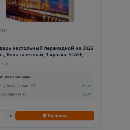
АРИ
дарь настольный перекидной на 2026
0 л., блок газетный, 1 краска, STAFF,
ОЛИКА", 117425
★
(
0
)
ичие на складах:
нд Вилоновская 123
8 шт.
нд Киевская 10
7 шт.
+
В корзину