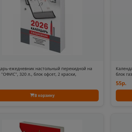
Алексеевка
Алексин
📍
📍
Белгородская область
Тульская 
ть
Алушта
Альметь
📍
📍
Республика Крым
Республик
арь-ежедневник настольный перекидной на
Календа
Анадырь
Анапа
, "ОФИС", 320 л., блок офсет, 2 краски,
блок га
📍
📍
RG (БРАУБЕРГ), 117436
55р.
Чукотский АО
Краснода
В корзину
Андреаполь
Анжеро-
📍
📍
Тверская область
Кемеровс
Апатиты
Апрелев