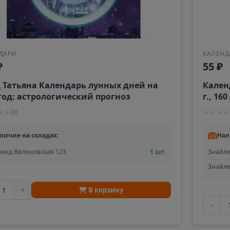
ДАРИ
КАЛЕНД
₽
55 ₽
 Татьяна Календарь лунных дней на
Кален
 год: астрологический прогноз
г., 16
"СИМВ
★
★
★
★
★
★
(
0
)
личие на складах:
Нал
енд Вилоновская 123
1 шт.
Знайле
Знайле
+
В корзину
-