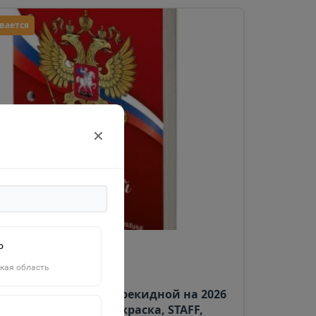
вается
✕
о
АРИ
кая область
дарь настольный перекидной на 2026
0 л., блок газетный, 1 краска, STAFF,