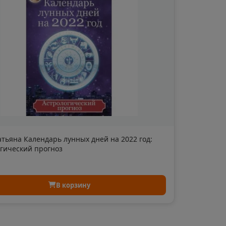
ая область
ка Мордовия
кая область
тьяна Календарь лунных дней на 2022 год:
в
гический прогноз
ий край
В корзину
ский
ская область