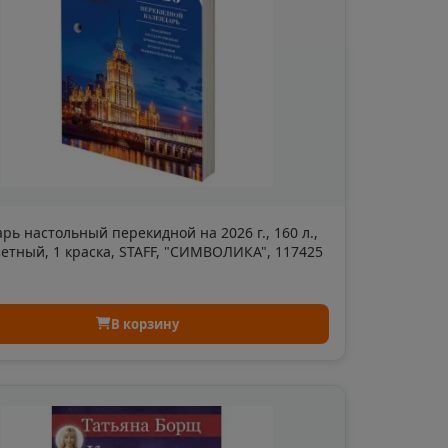
область
евск
а Татарстан
рь настольный перекидной на 2026 г., 160 л.,
зетный, 1 краска, STAFF, "СИМВОЛИКА", 117425
рский край
В корзину
Судженск
кая область
ка