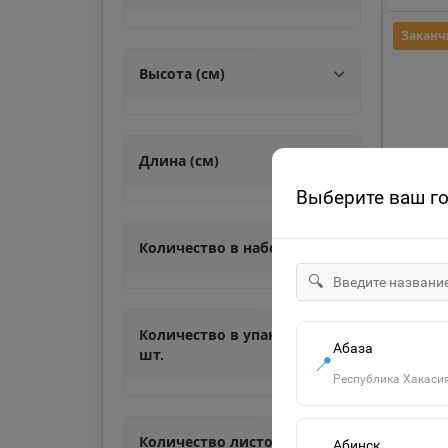
Заканч
Высота (см)
Длина (см)
Выберите ваш г
Количество в наборе, шт.
🔍
Количество в упаковке,
Абаза
шт.
КАЛЕН
📍
285 
Республика Хакаси
Кале
перек
Количество листов
Абинск