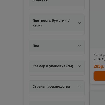
обложки
Александровск-
Сахалинский
📍
Плотность бумаги (г/
Сахалинская облас
кв.м)
Алупка
📍
Республика Крым
Пол
Календ
Амурск
2026 г.
📍
BRAUBE
285р.
Размер в упаковке (см)
Хабаровский край
Ангарск
📍
Страна производства
Иркутская область
Анива