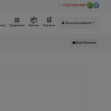
+79270081889
?
♡
⚖
📦
🛒
👤
Личный кабинет
▼
ное
Сравнение
Заказы
Корзина
💼
Для бизнеса