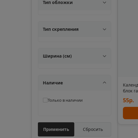
📍
Тип обложки
Сахалинская облас
Апшеронск
Тип скрепления
📍
Краснодарский кра
Ширина (см)
Ардон
📍
Республика Северн
Наличие
Календ
Армавир
блок г
📍
Краснодарский кра
55р.
Только в наличии
Арск
📍
Республика Татарс
Применить
Сбросить