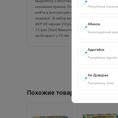
моделисту с опытом. Внимание! В подарочный 
📍
основные краски. Список всех необходимых цв
Республика Хакаси
найти в инструкции на этой странице в разделе
окраски". В набор входят краски: АКР-13 св.-го
Абинск
АКР-20 черная 20/рзл.(5мл) АКР-36 голубая 36
📍
17/рзл.(5мл) Масштаб: 1:72 Количество деталей
Краснодарский кра
см Возраст: с 10 лет
Адыгейск
📍
Республика Адыгея
Ак-Довурак
📍
Республика Тыва
Похожие товары
Алапаевск
📍
Свердловская обла