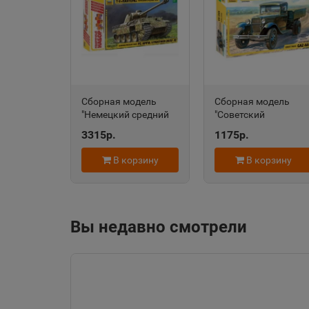
Алейск
📍
Алтайский край
Александровск-
Сборная модель
Сборная модель
Сахалинский
📍
"Немецкий средний
"Советский
Сахалинская облас
танк "T-V "Пантера"
армейский грузовик
3315р.
1175р.
3678ПН
"Полуторка" 3602
В корзину
В корзину
Алупка
📍
Республика Крым
Вы недавно смотрели
Амурск
📍
Хабаровский край
Ангарск