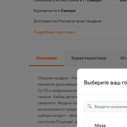
Самовывоз из магазина в
г. Самара
Бес
Курьером по
г.Самара
Доставка по России в пункт выдачи
Подробнее о доставке
Описание
Характеристики
От
Сборная модель - Российский истребитель танк
Выберите ваш г
является дальнейшим развитием известного с
Су-25 и предназначен для использования в кач
танков. Набор деталей из пластмассы для сбо
самолета. Модель собирается при помощи спец
🔍
выпускаемого предприятием «Звезда». В комп
набора входит: - сборная модель - клей - набор
кисточка Подходит для подарка как начинающе
Абаза