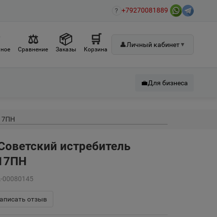
+79270081889
?
♡
⚖
📦
🛒
👤
Личный кабинет
▼
ное
Сравнение
Заказы
Корзина
💼
Для бизнеса
217ПН
Советский истребитель
217ПН
А-00080145
аписать отзыв