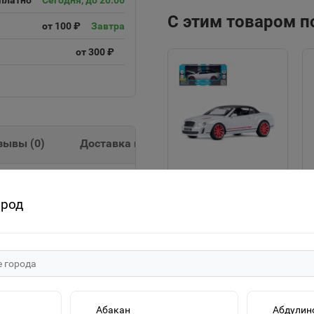
платно
Сегодня, до 20:00
С этим товаром 
от 100 ₽
Завтра
от 300 ₽
зывы (
0
)
Доставка и оплата
"Автопанорама"
ов Су-39. Этот самолет
ород
Машинка
оветского штурмовика
металлическая 1:24
естве истребителя
2215р.
Bentley Continental
рки одной модели
Supersports ISR,
В корзину
иального клея,
белый, JB1251134
лектацию данного
 красок для покраски -
му моделисту, так и
Абакан
Абдулин