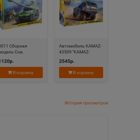
дровск
 край
5011 Сборная
Автомобиль KAMAZ-
модель Сов.
43509 "KAMAZ-
область
тяжелый танк Ис-2
master" 5076
1120р.
2545р.
(сборка без клея)
В корзину
В корзину
евск
а Татарстан
История просмотров
рский край
Судженск