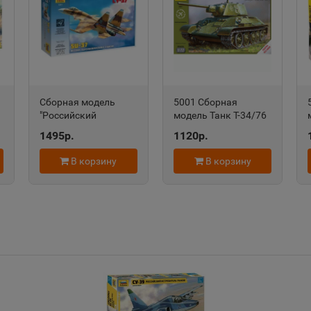
Александров
Алексан
📍
📍
Владимирская область
Пермский
Алексеевка
Алексин
Сборная модель
5001 Сборная
📍
📍
"Российский
модель Танк Т-34/76
Белгородская область
Тульская 
ть
сверхманевренный
43года (сборка без
1495р.
1120р.
истребитель 7241
клея)
В корзину
В корзину
Алушта
Альметь
📍
📍
Республика Крым
Республик
Анадырь
Анапа
📍
📍
Чукотский АО
Краснода
Андреаполь
Анжеро-