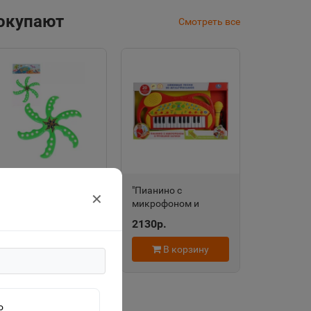
покупают
Смотреть все
"Веселый
"Пианино с
✕
бумеранг-1" 32*26см
микрофоном и
в пакете ИК-2028
функцией записи" 20
135р.
2130р.
любимых песен
B1454100-R
В корзину
В корзину
о