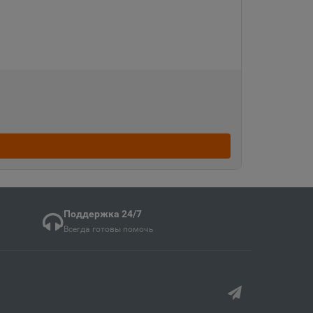
кая область
ка
ая область
ка Мордовия
Поддержка 24/7
кая область
Всегда готовы помочь
в
ий край