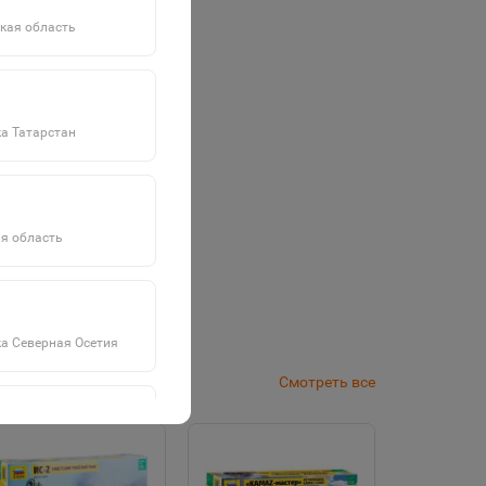
кая область
а Татарстан
я область
а Северная Осетия
Смотреть все
а Саха