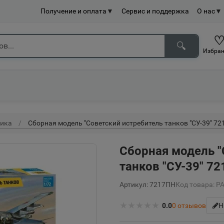
Получение и оплата
▼
Сервис и поддержка
О нас
▼
🔍
Избран
тика
Сборная модель "Советский истребитель танков "СУ-39" 7
Сборная модель "
танков "СУ-39" 7
Артикул: 7217ПН
Код товара: Р
★
★
★
★
★
0.0
0
отзывов
Н