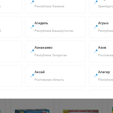
набор входят только
📍
📍
етов красок вы можете
я
Республика Хакасия
Оренбургс
 "Схема сборки и
лубая 13/рзл.(5мл)
Агидель
Агрыз
/рзл.(5мл) АКР-17 белая
📍
📍
: 131 Размер модели: 21
й
Республика Башкортостан
Республик
"Смурфики-2" набор
Азнакаево
Азов
№3: ведро с
📍
📍
наклейкой, ситечко
750р.
Республика Татарстан
Ростовска
"Солнышко", лопатка
№5, грабельки №5,
В корзину
лейка малая №4,
формочки 4 шт.
Аксай
Алагир
📍
📍
65179
Ростовская область
Республик
Алатырь
Алдан
📍
📍
сть
Чувашская Республика
Республик