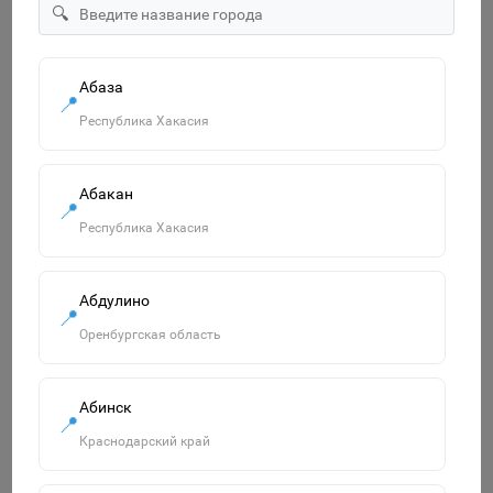
🔍
"Солнышко", лопатка №5, грабельки №5, лейка малая №4,
формочки 4 шт. 65179
750р.
В корзину
Абаза
📍
Республика Хакасия
Похожие товары
Абакан
📍
Смотреть все
Республика Хакасия
Абдулино
📍
Оренбургская область
Абинск
📍
Краснодарский край
Пазл-вкладыш на деревянном основании "Вишня", 6