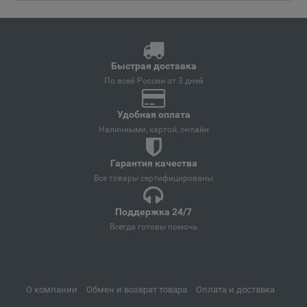
Ангарск
📍
Иркутская область
Быстрая доставка
Андреаполь
📍
По всей России от 3 дней
Тверская область
Удобная оплата
Наличными, картой, онлайн
Анжеро-Судженск
📍
Кемеровская область
Гарантия качества
Все товары сертифицированы
Анива
Поддержка 24/7
📍
Всегда готовы помочь
Сахалинская область
Апатиты
📍
О компании
Обмен и возврат товара
Оплата и доставка
Мурманская область