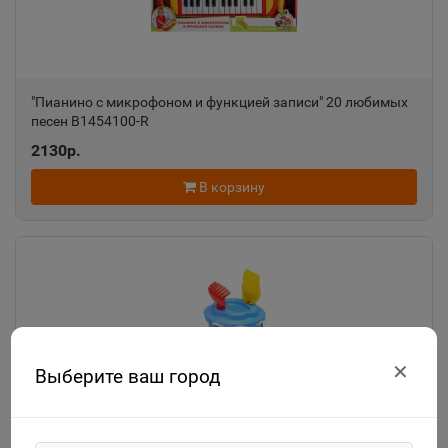
"Пианино с микрофоном и функцией записи" 20 любимых
песен B1454100-R
2130р.
В корзину
✕
Выберите ваш город
"Смурфики-2" набор №3: ведро с наклейкой, ситечко