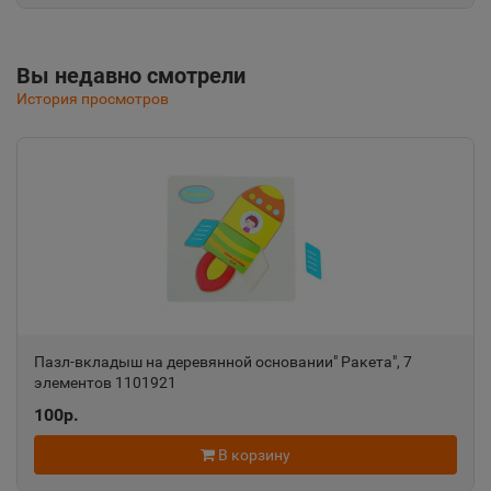
Республика Крым
Вы недавно смотрели
Альметьевск
📍
История просмотров
Республика Татарстан
Амурск
📍
Хабаровский край
Анадырь
📍
Чукотский АО
Пазл-вкладыш на деревянной основании" Ракета", 7
элементов 1101921
Анапа
📍
100р.
Краснодарский край
В корзину