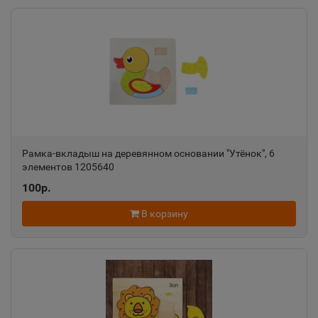
Ак-Довурак
📍
Республика Тыва
Аксай
📍
Ростовская область
Рамка-вкладыш на деревянном основании "Утёнок", 6
элементов 1205640
Алагир
📍
100р.
Республика Северная Осетия
В корзину
Алапаевск
📍
Свердловская область
Алатырь