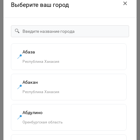
✕
Выберите ваш город
🔍
Абаза
"Смурфики-2" набор №3: ведро с наклейкой, ситечко
📍
"Солнышко", лопатка №5, грабельки №5, лейка малая №4,
Республика Хакасия
формочки 4 шт. 65179
750р.
В корзину
Абакан
📍
Республика Хакасия
Похожие товары
Абдулино
Смотреть все
📍
Оренбургская область