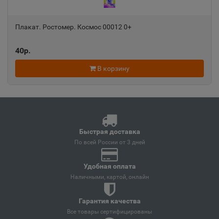
📍
Краснодарский край
Плакат. Ростомер. Космос 00012 0+
Ангарск
40р.
📍
Иркутская область
В корзину
Андреаполь
📍
Тверская область
Быстрая доставка
Анжеро-Судженск
По всей России от 3 дней
📍
Кемеровская область
Удобная оплата
Наличными, картой, онлайн
Анива
📍
Гарантия качества
Сахалинская область
Все товары сертифицированы