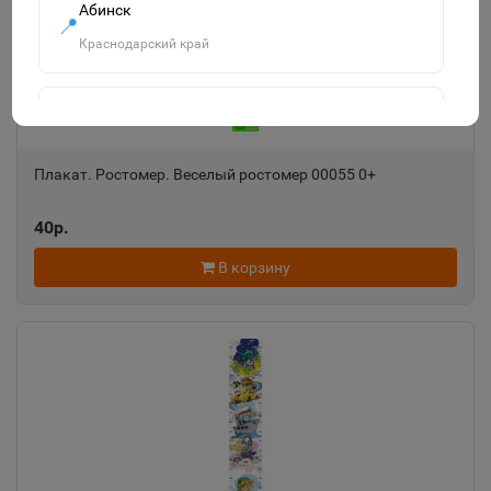
Абинск
📍
Краснодарский край
Агидель
📍
Республика Башкортостан
Плакат. Ростомер. Веселый ростомер 00055 0+
Агрыз
40р.
📍
Республика Татарстан
В корзину
Адыгейск
📍
Республика Адыгея
Азнакаево
📍
Республика Татарстан