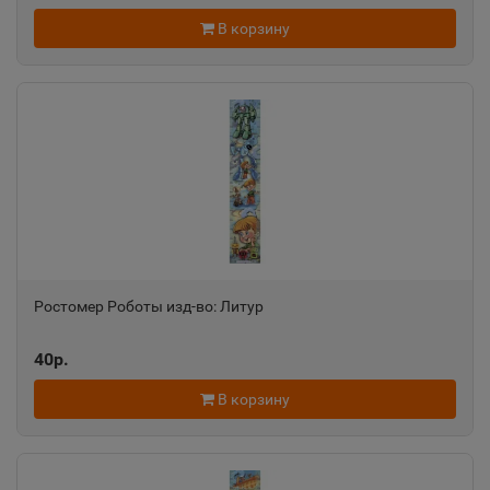
📍
Свердловская область
В корзину
Алатырь
📍
Чувашская Республика
Алдан
📍
Республика Саха
Алейск
Ростомер Роботы изд-во: Литур
📍
Алтайский край
40р.
В корзину
Александров
📍
Владимирская область