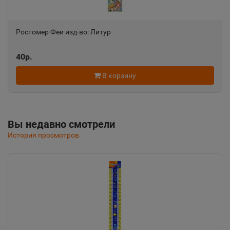
Алушта
Ростомер Феи изд-во: Литур
📍
Республика Крым
40р.
В корзину
Альметьевск
📍
Республика Татарстан
Вы недавно смотрели
Амурск
История просмотров
📍
Хабаровский край
Анадырь
📍
Чукотский АО
Анапа