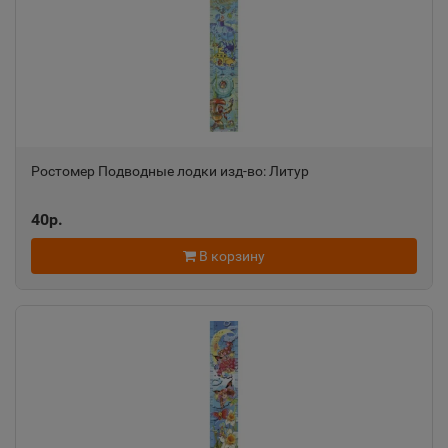
Александровск
📍
Пермский край
Александровск-Сахалинский
📍
Сахалинская область
Ростомер Подводные лодки изд-во: Литур
Алексеевка
40р.
📍
Белгородская область
В корзину
Алексин
📍
Тульская область
Алупка
📍
Республика Крым