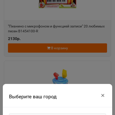
"Пианино с микрофоном и функцией записи" 20 любимых
песен B1454100-R
2130р.
В корзину
✕
Выберите ваш город
"Смурфики-2" набор №3: ведро с наклейкой, ситечко