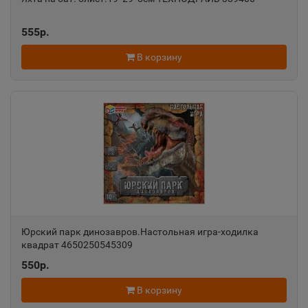
Александровск-Сахалинский
📍
555р.
Сахалинская область
В корзину
Алексеевка
📍
Белгородская область
Алексин
📍
Тульская область
Алупка
📍
Юрский парк динозавров.Настольная игра-ходилка
квадрат 4650250545309
Республика Крым
550р.
Алушта
В корзину
📍