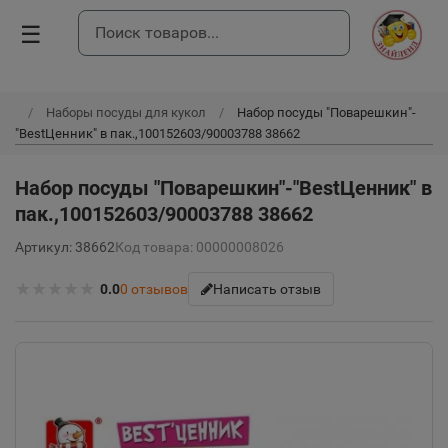
☰
Наборы посуды для кукол
Набор посуды "Поварешкин"-
"BestЦенник" в пак.,100152603/90003788 38662
Набор посуды "Поварешкин"-"BestЦенник" в
пак.,100152603/90003788 38662
Артикул: 38662
Код товара: 00000008026
★
★
★
★
★
0.0
0
отзывов
Написать отзыв