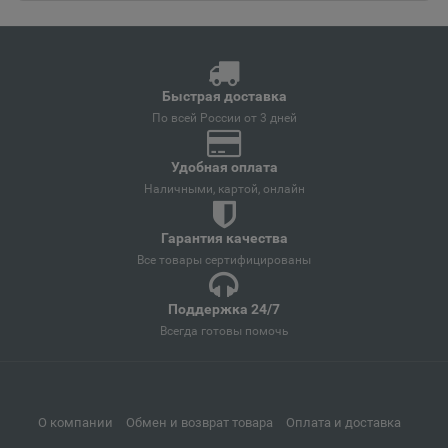
Ангарск
📍
Иркутская область
Быстрая доставка
Андреаполь
📍
По всей России от 3 дней
Тверская область
Удобная оплата
Наличными, картой, онлайн
Анжеро-Судженск
📍
Кемеровская область
Гарантия качества
Все товары сертифицированы
Анива
Поддержка 24/7
📍
Всегда готовы помочь
Сахалинская область
Апатиты
📍
О компании
Обмен и возврат товара
Оплата и доставка
Мурманская область