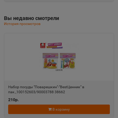
Республика Крым
Вы недавно смотрели
Альметьевск
📍
История просмотров
Республика Татарстан
Амурск
📍
Хабаровский край
Анадырь
📍
Чукотский АО
Набор посуды "Поварешкин"-"BestЦенник" в
пак.,100152603/90003788 38662
Анапа
📍
210р.
Краснодарский край
В корзину