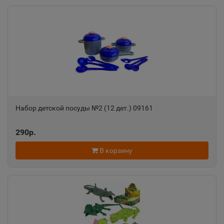
Ак-Довурак
📍
Республика Тыва
Аксай
📍
Ростовская область
Набор детской посуды №2 (12 дет.) 09161
Алагир
📍
290р.
Республика Северная Осетия
В корзину
Алапаевск
📍
Свердловская область
Алатырь