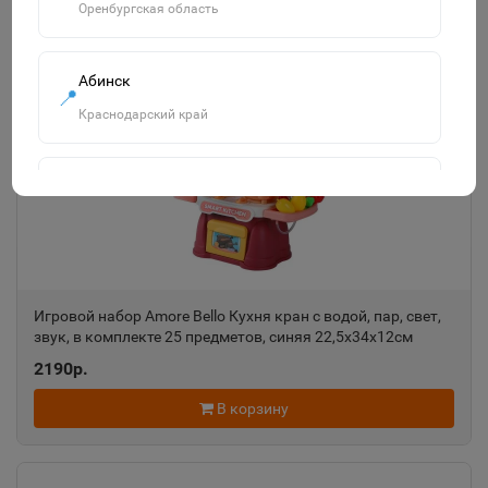
Оренбургская область
Похожие товары
Смотреть все
Абинск
📍
Краснодарский край
Агидель
📍
Республика Башкортостан
Агрыз
📍
Игровой набор Amore Bello Кухня кран с водой, пар, свет,
Республика Татарстан
звук, в комплекте 25 предметов, синяя 22,5х34х12см
JB0211059
2190р.
Адыгейск
В корзину
📍
Республика Адыгея