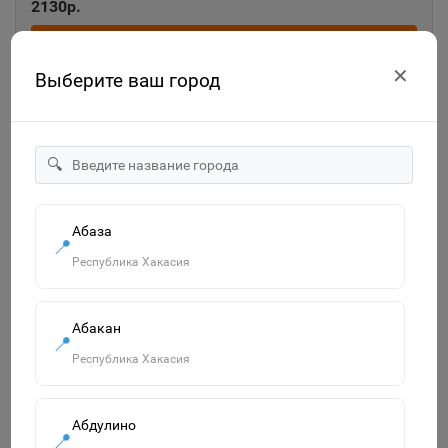
2130р.
В корзину
✕
Выберите ваш город
🔍
Абаза
📍
Республика Хакасия
"Смурфики-2" набор №3: ведро с наклейкой, ситечко
"Солнышко", лопатка №5, грабельки №5, лейка малая №4,
Абакан
формочки 4 шт. 65179
📍
750р.
Республика Хакасия
В корзину
Абдулино
📍