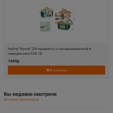
Алупка
📍
Республика Крым
Алушта
📍
Республика Крым
Набор "Кухня" (34 предмета) с соковыжималкой в
чемоданчике 628-18
Альметьевск
📍
1440р.
Республика Татарстан
В корзину
Амурск
📍
Хабаровский край
Вы недавно смотрели
История просмотров
Анадырь
📍
Чукотский АО