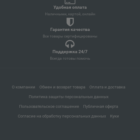
Анива
📍
Удобная оплата
Сахалинская область
Наличными, картой, онлайн
Гарантия качества
Апатиты
📍
Все товары сертифицированы
Мурманская область
Поддержка 24/7
Всегда готовы помочь
Апрелевка
📍
Московская область
О компании
Обмен и возврат товара
Оплата и доставка
Апшеронск
📍
Политика защиты персональных данных
Краснодарский край
Пользовательское соглашение
Публичная оферта
Согласие на обработку персональных данных
Куки
Аргун
📍
Чеченская Республика