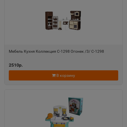
Азнакаево
📍
Республика Татарстан
Азов
📍
Ростовская область
Мебель Кухня Коллекция С-1298 Огонек /3/ С-1298
Ак-Довурак
📍
2510р.
Республика Тыва
В корзину
Аксай
📍
Ростовская область
Алагир
📍
Республика Северная Осетия