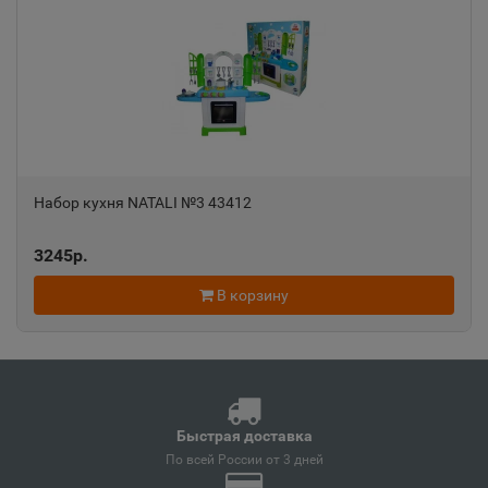
Анапа
📍
Краснодарский край
Ангарск
📍
Набор кухня NATALI №3 43412
Иркутская область
3245р.
Андреаполь
📍
В корзину
Тверская область
Анжеро-Судженск
📍
Кемеровская область
Быстрая доставка
По всей России от 3 дней