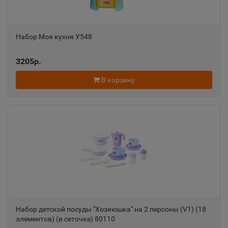
Алапаевск
📍
Набор Моя кухня У548
Свердловская область
3205р.
Алатырь
В корзину
📍
Чувашская Республика
Алдан
📍
Республика Саха
Алейск
📍
Алтайский край
Набор детской посуды "Хозяюшка" на 2 персоны (V1) (18
элементов) (в сеточке) 80110
Александров