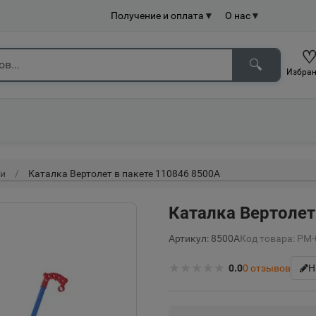
Получение и оплата
▼
О нас
▼
🔍
Избран
и
Каталка Вертолет в пакете 110846 8500А
Каталка Вертолет
Артикул: 8500А
Код товара: РМ
★
★
★
★
★
0.0
0
отзывов
Н