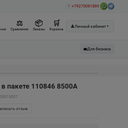
+79270081889
?
♡
⚖
📦
🛒
👤
Личный кабинет
▼
ное
Сравнение
Заказы
Корзина
💼
Для бизнеса
 в пакете 110846 8500А
-00013037
аписать отзыв