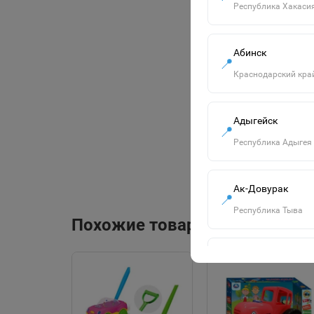
Республика Хакаси
Абинск
📍
Краснодарский кра
Адыгейск
📍
Республика Адыгея
Ак-Довурак
📍
Республика Тыва
Похожие товары
Алапаевск
📍
Свердловская обла