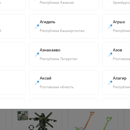
я
Республика Хакасия
Оренбургс
Агидель
Агрыз
📍
📍
й
Республика Башкортостан
Республик
"Смурфики-2" набор
№3: ведро с
Азнакаево
Азов
наклейкой, ситечко
📍
📍
750р.
"Солнышко", лопатка
Республика Татарстан
Ростовска
№5, грабельки №5,
В корзину
лейка малая №4,
формочки 4 шт.
Аксай
Алагир
65179
📍
📍
Ростовская область
Республик
Алатырь
Алдан
📍
📍
сть
Чувашская Республика
Республик