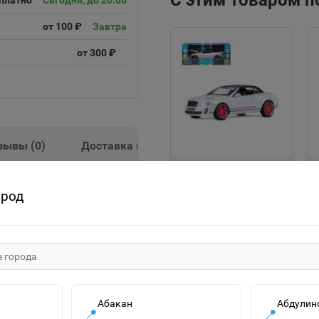
С этим товаром 
платно
Сегодня, до 20:00
от 100 ₽
Завтра
от 300 ₽
зывы (
0
)
Доставка и оплата
"Автопанорама"
Машинка
ород
металлическая 1:24
2215р.
Bentley Continental
Supersports ISR,
В корзину
белый, JB1251134
Абакан
Абдулин
📍
📍