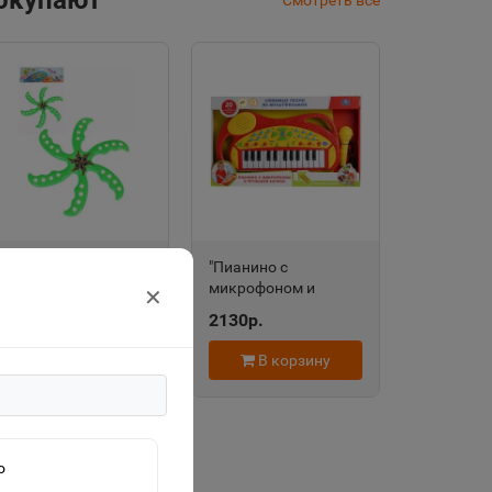
покупают
Смотреть все
"Веселый
"Пианино с
бумеранг-1" 32*26см
микрофоном и
✕
в пакете ИК-2028
функцией записи" 20
135р.
2130р.
любимых песен
B1454100-R
В корзину
В корзину
о