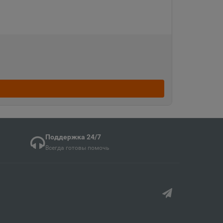
кая область
ка
ая область
ка Мордовия
Поддержка 24/7
кая область
Всегда готовы помочь
в
ий край