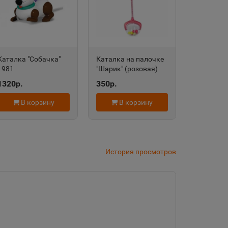
дровск
 край
Каталка "Собачка"
Каталка на палочке
1981
"Шарик" (розовая)
область
9277
1320р.
350р.
В корзину
В корзину
евск
а Татарстан
История просмотров
рский край
Судженск