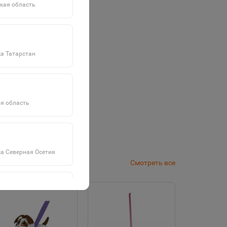
кая область
а Татарстан
я область
а Северная Осетия
Смотреть все
а Саха