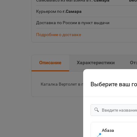
Самовывоз из магазина в
г. Самара
Бес
Курьером по
г.Самара
Доставка по России в пункт выдачи
Подробнее о доставке
Описание
Характеристики
От
Выберите ваш г
Каталка Вертолет в пакете 110846 8500А
🔍
Абаза
📍