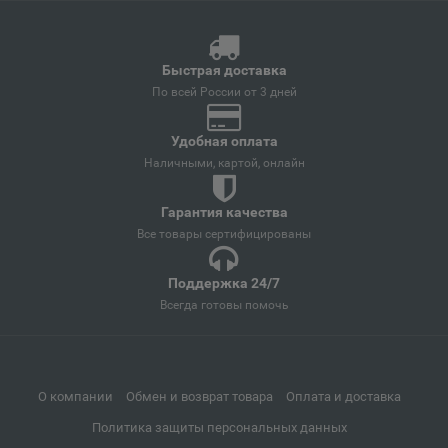
📍
Иркутская область
Быстрая доставка
По всей России от 3 дней
Андреаполь
📍
Тверская область
Удобная оплата
Наличными, картой, онлайн
Анжеро-Судженск
📍
Гарантия качества
Кемеровская область
Все товары сертифицированы
Поддержка 24/7
Анива
📍
Всегда готовы помочь
Сахалинская область
Апатиты
📍
О компании
Обмен и возврат товара
Оплата и доставка
Мурманская область
Политика защиты персональных данных