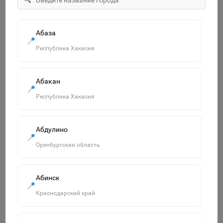
формочки 4 шт. 65179
750р.
В корзину
Абаза
📍
Республика Хакасия
Похожие товары
Абакан
Смотреть все
📍
Республика Хакасия
Абдулино
📍
Оренбургская область
Абинск
📍
Краснодарский край
Одежда для кукол "Плащик джинсовый" МИКС 83
5205880