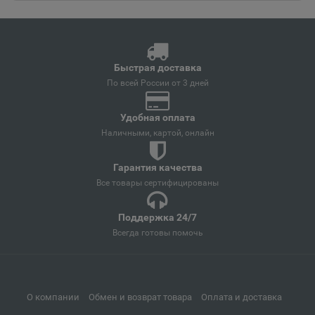
Ангарск
📍
Иркутская область
Быстрая доставка
Андреаполь
📍
По всей России от 3 дней
Тверская область
Удобная оплата
Наличными, картой, онлайн
Анжеро-Судженск
📍
Кемеровская область
Гарантия качества
Все товары сертифицированы
Анива
Поддержка 24/7
📍
Всегда готовы помочь
Сахалинская область
Апатиты
📍
О компании
Обмен и возврат товара
Оплата и доставка
Мурманская область