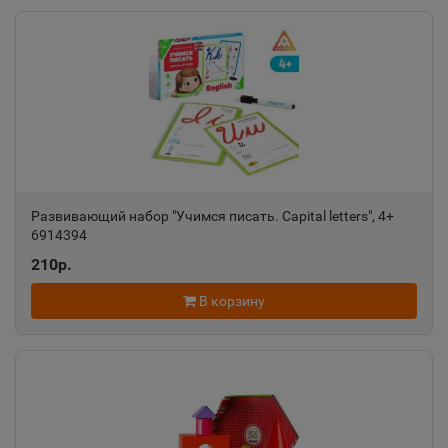
Ак-Довурак
📍
Республика Тыва
Аксай
📍
Ростовская область
Развивающий набор "Учимся писать. Capital letters", 4+
6914394
Алагир
📍
210р.
Республика Северная Осетия
В корзину
Алапаевск
📍
Свердловская область
Алатырь