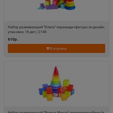
📍
Чувашская Республика
Алдан
📍
Набор развивающий "Клепа" пирамида+фигуры (в дизайн
Республика Саха
упаковке, 16 дет.) 2148
610р.
Алейск
В корзину
📍
Алтайский край
Александров
📍
Владимирская область
Александровск
📍
Пермский край
Набор развивающий "Радуга Макси" пирамида+кубики (в