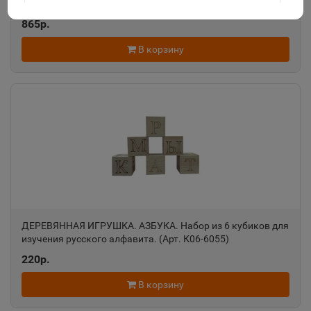
магните 29х29см. И-0148
Агидель
📍
865р.
Республика Башкортостан
В корзину
Агрыз
📍
Республика Татарстан
Адыгейск
📍
Республика Адыгея
Азнакаево
📍
ДЕРЕВЯННАЯ ИГРУШКА. АЗБУКА. Набор из 6 кубиков для
Республика Татарстан
изучения русского алфавита. (Арт. К06-6055)
220р.
Азов
В корзину
📍
Ростовская область