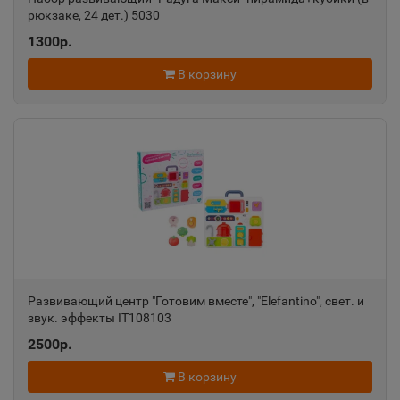
рюкзаке, 24 дет.) 5030
Александровск-Сахалинский
📍
1300р.
Сахалинская область
В корзину
Алексеевка
📍
Белгородская область
Алексин
📍
Тульская область
Алупка
📍
Развивающий центр "Готовим вместе", "Elefantino", свет. и
звук. эффекты IT108103
Республика Крым
2500р.
Алушта
В корзину
📍