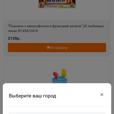
"Пианино с микрофоном и функцией записи" 20 любимых
песен B1454100-R
2130р.
В корзину
✕
Выберите ваш город
"Смурфики-2" набор №3: ведро с наклейкой, ситечко