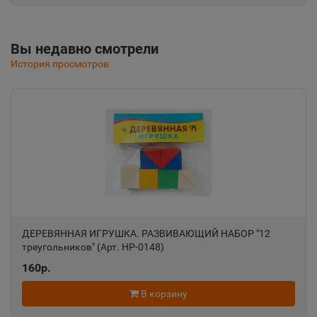
Республика Крым
Вы недавно смотрели
Альметьевск
📍
История просмотров
Республика Татарстан
Амурск
📍
Хабаровский край
Анадырь
📍
Чукотский АО
ДЕРЕВЯННАЯ ИГРУШКА. РАЗВИВАЮЩИЙ НАБОР "12
треугольников" (Арт. НР-0148)
Анапа
📍
160р.
Краснодарский край
В корзину