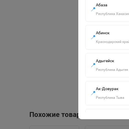
Абаза
📍
Республика Хакаси
Абинск
📍
Краснодарский кра
Адыгейск
📍
Республика Адыгея
Ак-Довурак
📍
Республика Тыва
Похожие товары
Алапаевск
📍
Свердловская обла