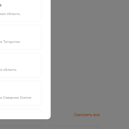
о
кая область
а Татарстан
я область
а Северная Осетия
Смотреть все
а Саха