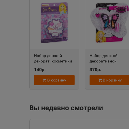
Алейск
📍
Алтайский край
Александровск-
Сахалинский
📍
Набор детской
Набор детской
Сахалинская облас
декорат. косметики
декоративной
Eva Moda, CRD
косметики Bondibon
140р.
370р.
12,6х17,2 см, цветок
Eva Moda ВВ2241
Алупка
с тенями для век
В корзину
В корзину
📍
BONDIBON 85836
Республика Крым
Амурск
Вы недавно смотрели
📍
Хабаровский край