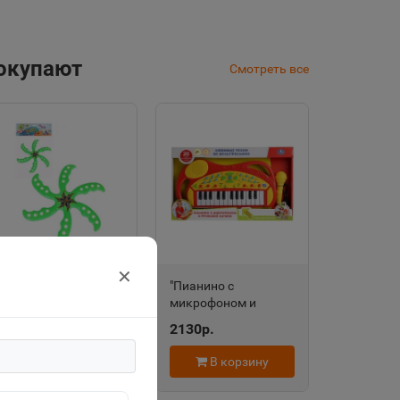
покупают
Смотреть все
✕
"Веселый
"Пианино с
бумеранг-1" 32*26см
микрофоном и
в пакете ИК-2028
функцией записи" 20
135р.
2130р.
любимых песен
B1454100-R
В корзину
В корзину