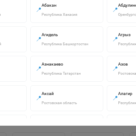
Абакан
Абдулин
📍
📍
я
Республика Хакасия
Оренбургс
Агидель
Агрыз
📍
📍
й
Республика Башкортостан
Республик
Азнакаево
Азов
"Смурфики-2" набор
📍
📍
№3: ведро с
Республика Татарстан
Ростовска
наклейкой, ситечко
750р.
"Солнышко", лопатка
№5, грабельки №5,
В корзину
Аксай
Алагир
лейка малая №4,
📍
📍
формочки 4 шт.
Ростовская область
Республик
65179
Алатырь
Алдан
📍
📍
сть
Чувашская Республика
Республик