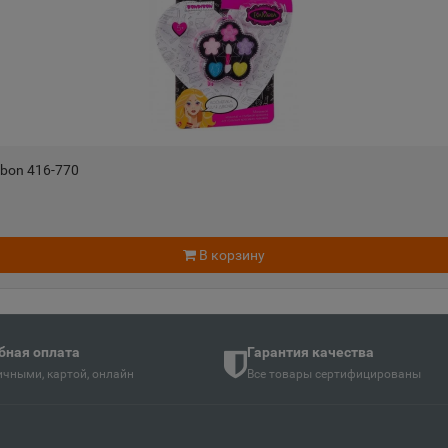
Андреаполь
Анжеро-
📍
📍
Тверская область
Кемеровс
Апатиты
Апрелев
📍
📍
ть
Мурманская область
Московск
bon 416-770
Аргун
Ардатов
📍
📍
й
Чеченская Республика
Республи
В корзину
Арзамас
Аркадак
📍
📍
ая Осетия
Нижегородская область
Саратовс
бная оплата
Гарантия качества
чными, картой, онлайн
Все товары сертифицированы
Армянск
Арсенье
📍
📍
й
Республика Крым
Приморск