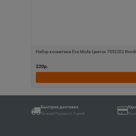
Ангарск
📍
Иркутская область
Анива
📍
Сахалинская облас
Набор косметики Eva Moda Цветок 70522Е2 Bondi
Апшеронск
220р.
📍
Краснодарский кра
Ардон
📍
Республика Северн
Быстрая доставка
Удо
По всей России от 3 дней
Нали
Армавир
📍
Краснодарский кра