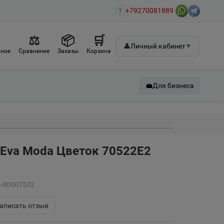
+79270081889
?
♡
⚖
📦
🛒
👤
Личный кабинет
▼
ное
Сравнение
Заказы
Корзина
💼
Для бизнеса
 Eva Moda Цветок 70522Е2
А-00007532
аписать отзыв