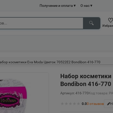
Получение и оплата
▼
О нас
▼
🔍
Избран
абор косметики Eva Moda Цветок 70522Е2 Bondibon 416-770
Набор косметики
Bondibon 416-770
Артикул: 416-770
Код товара: Р
★
★
★
★
★
0.0
0
отзывов
Н