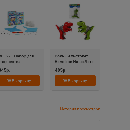
дровск
 край
область
ВВ1221 Набор для
Водный пистолет
творчества
Bondibon Наше Лето
BONDIBON МК
динозавр, РАС
345р.
485р.
Игрушка из фетра.
17,5х14,5х5 см, 2
евск
Скат Арт.0002
вида, красный
В корзину
В корзину
зелёный ВВ5414
а Татарстан
4\1957
История просмотров
рский край