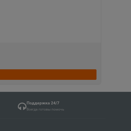
Судженск
кая область
ка
ая область
ка Мордовия
кая область
Поддержка 24/7
Всегда готовы помочь
в
ий край