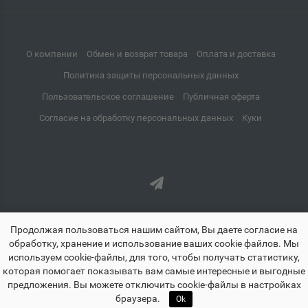
Калужская область
Балаково
📍
О компании
Обмен и возврат товара
Оплата и доставка
Саратовская область
Политика защиты персональных данных
Пользовательское соглашение
Публичная оферта
Балахна
Согласие на обработку персональных данных
Куки
📍
Нижегородская область
Балашиха
📍
Московская область
Продолжая пользоваться нашим сайтом, Вы даете согласие на
обработку, хранение и использование ваших cookie файлов. Мы
Балашов
📍
используем cookie-файлы, для того, чтобы получать статистику,
Саратовская область
которая помогает показывать вам самые интересные и выгодные
предложения. Вы можете отключить cookie-файлы в настройках
znayland.ru - Знайленд все для школы дома и офиса © 2021-2026
🏠
☰
♡
👤
🛒
браузера.
Ok
Главная
Каталог
Избранное
Профиль
Корзина