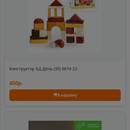
Республика Крым
Арсеньев
📍
Приморский край
Арск
📍
Республика Татарстан
Конструктор КД День (30) 6674-23
Артём
📍
450р.
Приморский край
В корзину
Артёмовский
📍
Свердловская область