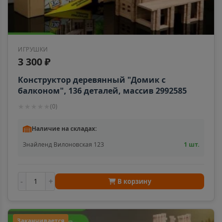
ИГРУШКИ
3 300 ₽
Конструктор деревянный "Домик с
балконом", 136 деталей, массив 2992585
★
★
★
★
★
(
0
)
Наличие на складах:
Знайленд Вилоновская 123
1 шт.
-
+
В корзину
Заканчивается