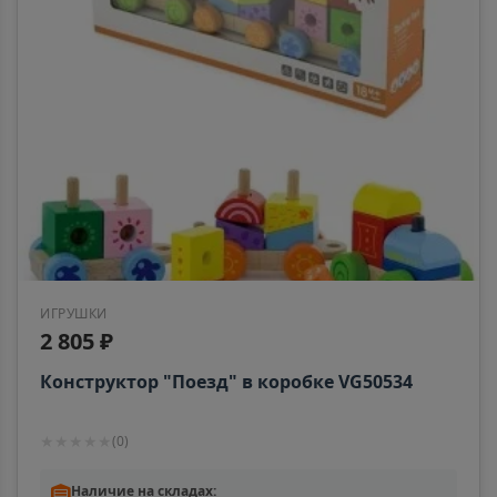
Азов
📍
Ростовская область
Ак-Довурак
📍
Республика Тыва
Аксай
📍
Ростовская область
ИГРУШКИ
2 805 ₽
Алагир
📍
Республика Северная Осетия
Конструктор "Поезд" в коробке VG50534
★
★
★
★
★
(
0
)
Алапаевск
📍
Свердловская область
Наличие на складах: