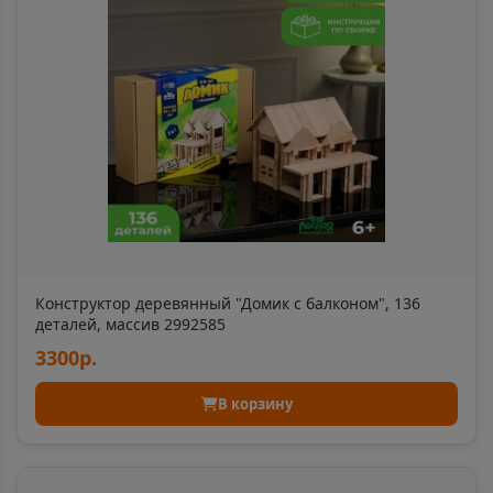
Архангельск
📍
Архангельская область
Асбест
📍
Свердловская область
Асино
📍
Томская область
Конструктор деревянный "Домик с балконом", 136
деталей, массив 2992585
Астрахань
📍
3300р.
Астраханская область
В корзину
Аткарск
📍
Саратовская область