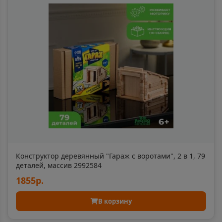
Ахтубинск
📍
Астраханская область
Ачинск
📍
Красноярский край
Ачхой-Мартан
📍
Чеченская Республика
Конструктор деревянный "Гараж с воротами", 2 в 1, 79
деталей, массив 2992584
Аша
📍
1855р.
Челябинская область
В корзину
Бабаево