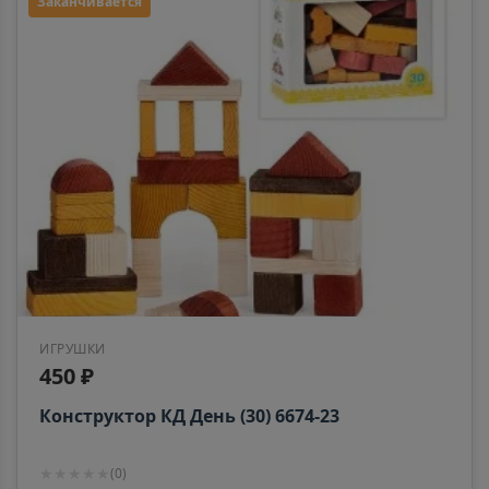
Заканчивается
ИГРУШКИ
450 ₽
Конструктор КД День (30) 6674-23
★
★
★
★
★
(
0
)