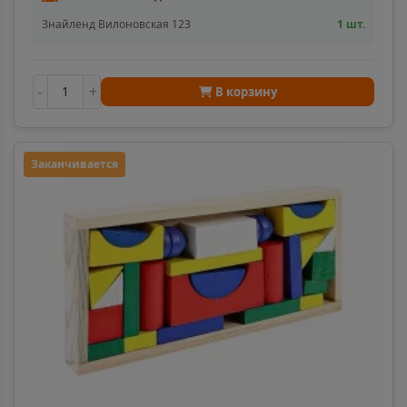
Знайленд Вилоновская 123
1 шт.
Алатырь
📍
Чувашская Республика
-
+
В корзину
Алдан
📍
Республика Саха
Заканчивается
Алейск
📍
Алтайский край
Александров
📍
Владимирская область
Александровск