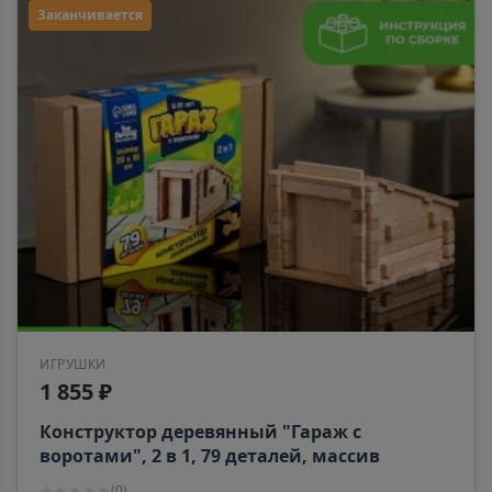
Заканчивается
ИГРУШКИ
1 855 ₽
Конструктор деревянный "Гараж с
воротами", 2 в 1, 79 деталей, массив
2992584
★
★
★
★
★
(
0
)