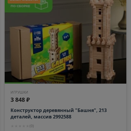
ИГРУШКИ
3 848 ₽
Конструктор деревянный "Башня", 213
деталей, массив 2992588
★
★
★
★
★
(
0
)