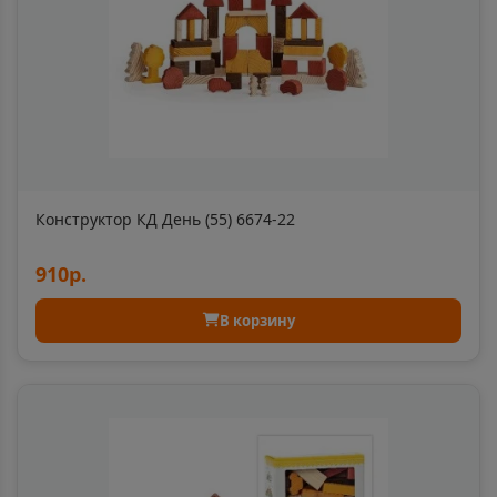
Ардон
📍
Республика Северная Осетия
Арзамас
📍
Нижегородская область
Конструктор КД День (55) 6674-22
Аркадак
910р.
📍
Саратовская область
В корзину
Армавир
📍
Краснодарский край
Армянск
📍