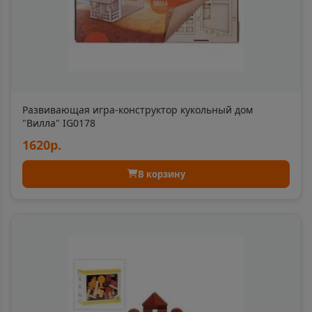
Апатиты
📍
Мурманская область
Апрелевка
📍
Московская область
Развивающая игра-конструктор кукольный дом
"Вилла" IG0178
Апшеронск
1620р.
📍
Краснодарский край
В корзину
Аргун
📍
Чеченская Республика
Ардатов
📍
Республика Мордовия