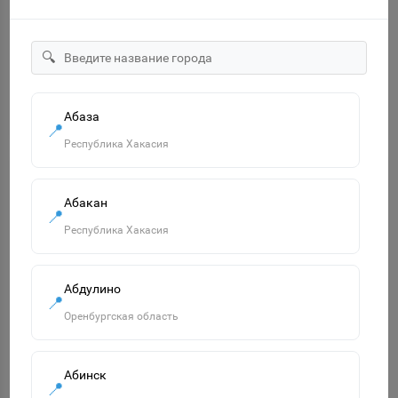
Наличие на складах:
Знайленд Вилоновская 123
1 шт.
🔍
-
+
В корзину
Абаза
📍
Республика Хакасия
Заканчивается
Абакан
📍
Республика Хакасия
Абдулино
📍
Оренбургская область
Абинск
📍