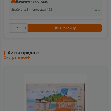
Наличие на складах:
Знайленд Вилоновская 123
1 шт.
Ангарск
📍
Иркутская область
-
+
В корзину
Андреаполь
📍
Тверская область
Хиты продаж
Смотреть все
Анжеро-Судженск
📍
Кемеровская область
Анива
📍
Сахалинская область