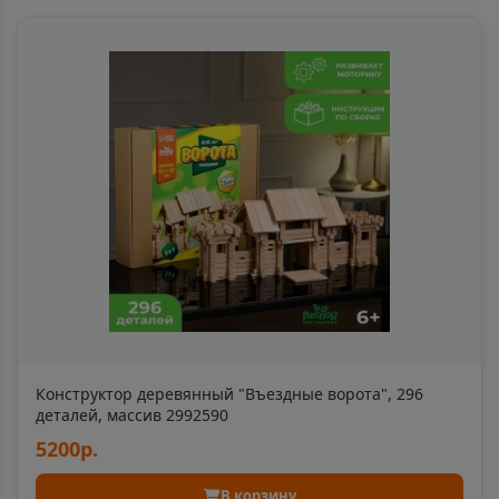
📍
Вологодская область
Бабушкин
📍
Республика Бурятия
Бавла
📍
Республика Татарстан
Багратионовск
📍
Калининградская область
Конструктор деревянный "Въездные ворота", 296
деталей, массив 2992590
Байкальск
📍
5200р.
Иркутская область
В корзину