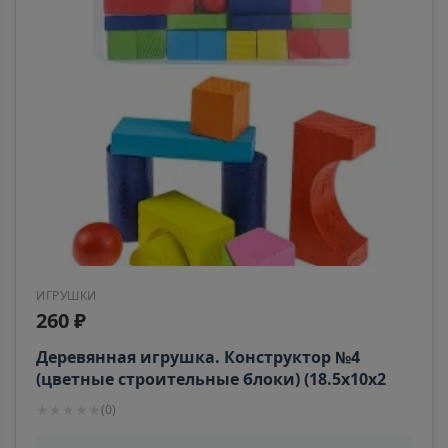
Алушта
📍
Республика Крым
Альметьевск
📍
Республика Татарстан
Амурск
📍
Хабаровский край
ИГРУШКИ
260 ₽
Анадырь
📍
Чукотский АО
Деревянная игрушка. Конструктор №4
(цветные строительные блоки) (18.5х10х2
см) (Арт. AN02218)
★
★
★
★
★
(
0
)
Анапа
📍
Краснодарский край