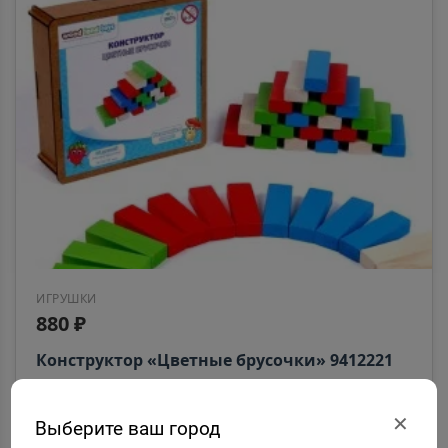
ИГРУШКИ
880 ₽
Конструктор «Цветные брусочки» 9412221
★
★
★
★
★
(
0
)
✕
Выберите ваш город