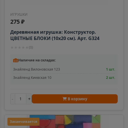
📍
Пермский край
ИГРУШКИ
275 ₽
Александровск-Сахалинский
📍
Деревянная игрушка: Конструктор.
Сахалинская область
ЦВЕТНЫЕ БЛОКИ (10x20 см). Арт. G324
★
★
★
★
★
(
0
)
Алексеевка
📍
Наличие на складах:
Белгородская область
Знайленд Вилоновская 123
1 шт.
Знайленд Киевская 10
2 шт.
Алексин
📍
Тульская область
-
+
В корзину
Алупка
📍
Республика Крым
Заканчивается