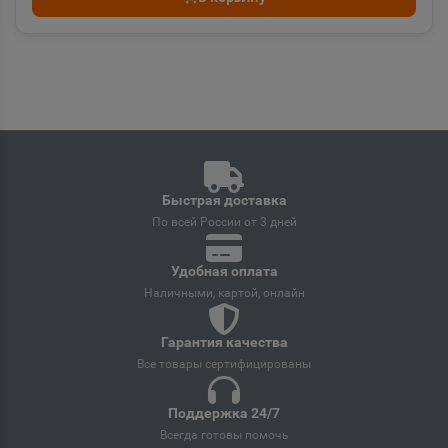
Байконур
📍
Байконур - город республ-го значения
Баймак
📍
Республика Башкортостан
Быстрая доставка
По всей России от 3 дней
Бакал
📍
Челябинская область
Удобная оплата
Наличными, картой, онлайн
Баксан
📍
Гарантия качества
Республика Кабардино-Балкария
Все товары сертифицированы
Поддержка 24/7
Балабаново
📍
Всегда готовы помочь