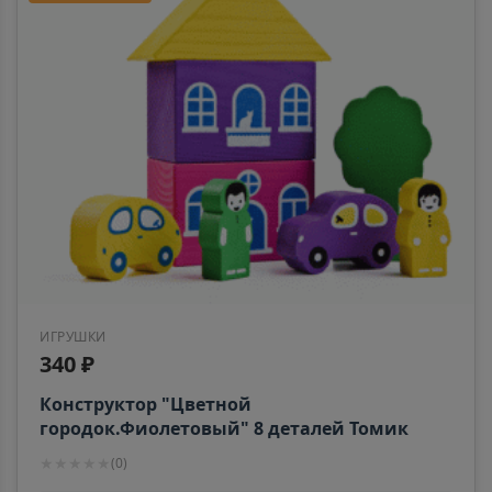
ИГРУШКИ
340 ₽
Конструктор "Цветной
городок.Фиолетовый" 8 деталей Томик
8688-2
★
★
★
★
★
(
0
)