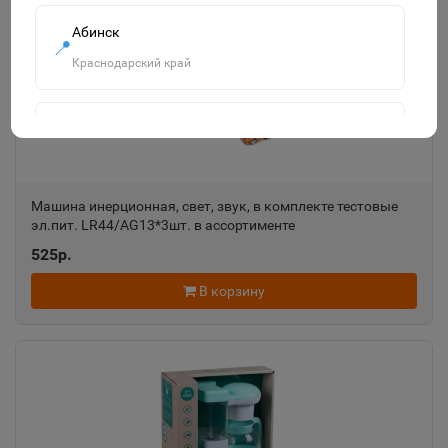
Абинск
📍
Краснодарский край
Агидель
📍
Республика Башкортостан
Машина инерционная, свет, звук, в комплекте тестовые
эл.пит. LR44/AG13*3шт. в ассортименте
Агрыз
📍
525р.
Республика Татарстан
В корзину
Адыгейск
📍
Республика Адыгея
Азнакаево
📍