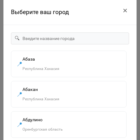
✕
Выберите ваш город
🔍
Абаза
📍
"Смурфики-2" набор №3: ведро с наклейкой, ситечко
Республика Хакасия
"Солнышко", лопатка №5, грабельки №5, лейка малая №4,
формочки 4 шт. 65179
750р.
Абакан
📍
В корзину
Республика Хакасия
Абдулино
Похожие товары
📍
Смотреть все
Оренбургская область