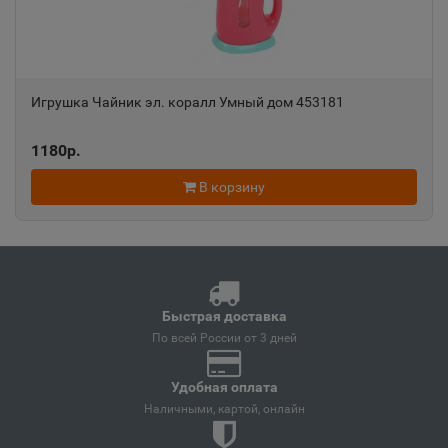
Анапа
📍
Краснодарский край
Игрушка Чайник эл. коралл Умный дом 453181
Ангарск
📍
1180р.
Иркутская область
В корзину
Андреаполь
📍
Тверская область
Анжеро-Судженск
Быстрая доставка
📍
По всей России от 3 дней
Кемеровская область
Удобная оплата
Наличными, картой, онлайн
Анива
📍
Сахалинская область