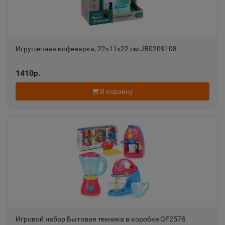
Республика Татарстан
Азов
📍
Игрушечная кофеварка, 22х11х22 см JB0209108
Ростовская область
1410р.
Ак-Довурак
📍
В корзину
Республика Тыва
Аксай
📍
Ростовская область
Алагир
📍
Республика Северная Осетия
Игровой набор Бытовая техника в коробке QF2578