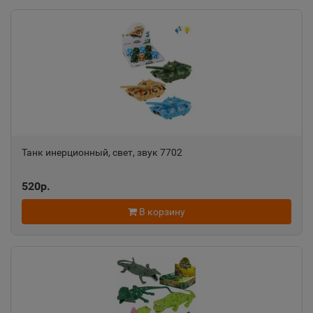
Александровск
📍
Пермский край
Александровск-Сахалинский
📍
Сахалинская область
Танк инерционный, свет, звук 7702
Алексеевка
📍
520р.
Белгородская область
В корзину
Алексин
📍
Тульская область
Алупка