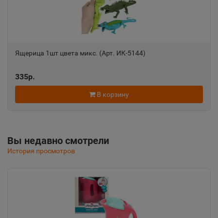
📍
Республика Крым
Алушта
📍
Ящерица 1шт цвета микс. (Арт. ИК-5144)
Республика Крым
335р.
Альметьевск
📍
В корзину
Республика Татарстан
Амурск
Вы недавно смотрели
📍
Хабаровский край
История просмотров
Анадырь
📍
Чукотский АО