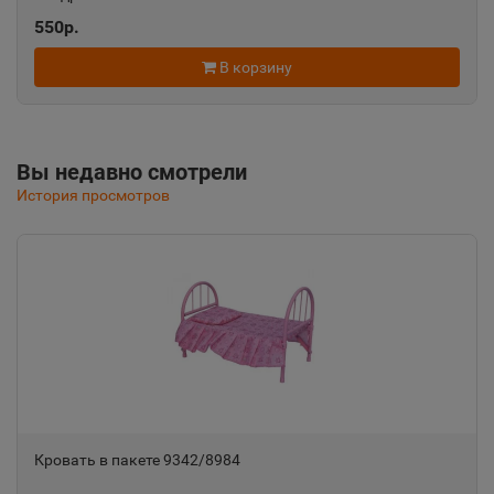
Алушта
550р.
📍
Республика Крым
В корзину
Альметьевск
📍
Республика Татарстан
Вы недавно смотрели
История просмотров
Амурск
📍
Хабаровский край
Анадырь
📍
Чукотский АО
Анапа
📍
Кровать в пакете 9342/8984
Краснодарский край