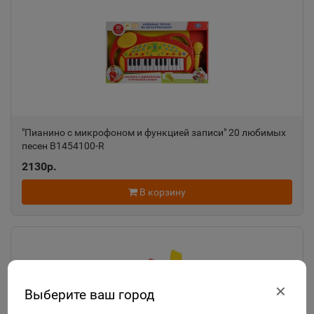
"Пианино с микрофоном и функцией записи" 20 любимых
песен B1454100-R
2130р.
В корзину
✕
Выберите ваш город