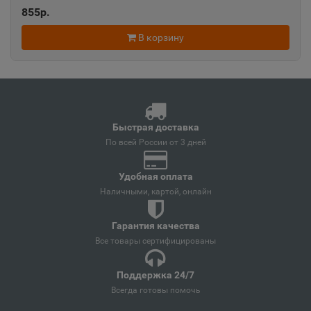
855р.
Ангарск
В корзину
📍
Иркутская область
Андреаполь
📍
Тверская область
Быстрая доставка
По всей России от 3 дней
Анжеро-Судженск
Удобная оплата
📍
Наличными, картой, онлайн
Кемеровская область
Гарантия качества
Анива
Все товары сертифицированы
📍
Сахалинская область
Поддержка 24/7
Всегда готовы помочь
Апатиты