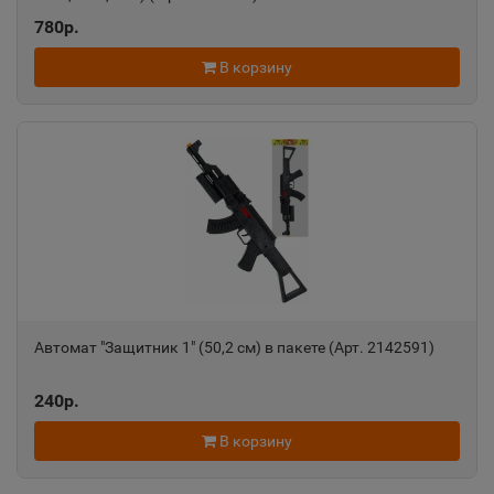
Александровск-Сахалинский
780р.
📍
Сахалинская область
В корзину
Алексеевка
📍
Белгородская область
Алексин
📍
Тульская область
Алупка
Автомат "Защитник 1" (50,2 см) в пакете (Арт. 2142591)
📍
Республика Крым
240р.
В корзину
Алушта
📍
Республика Крым