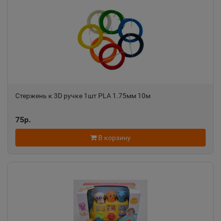
Ак-Довурак
📍
Республика Тыва
Аксай
📍
Ростовская область
Cтержень к 3D ручке 1шт PLA 1.75мм 10м
Алагир
75р.
📍
Республика Северная Осетия
В корзину
Алапаевск
📍
Свердловская область
Алатырь