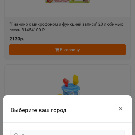
"Пианино с микрофоном и функцией записи" 20 любимых
песен B1454100-R
2130р.
В корзину
✕
Выберите ваш город
"Смурфики-2" набор №3: ведро с наклейкой, ситечко
"Солнышко", лопатка №5, грабельки №5, лейка малая №4,