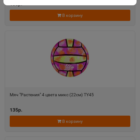
Агидель
135р.
📍
Республика Башкортостан
В корзину
Агрыз
📍
Республика Татарстан
Адыгейск
📍
Республика Адыгея
Азнакаево
Мяч "Растения" 4 цвета микс (22см) TY45
📍
Республика Татарстан
135р.
В корзину
Азов
📍
Ростовская область