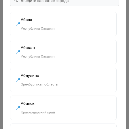
🔍
формочки 4 шт. 65179
750р.
В корзину
Абаза
📍
Республика Хакасия
Похожие товары
Абакан
Смотреть все
📍
Республика Хакасия
Абдулино
📍
Оренбургская область
Абинск
📍
Краснодарский край
Мяч "Треугольники" 4 цвета микс (22см) TY41