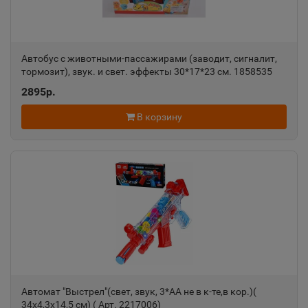
📍
Чувашская Республика
Алдан
Автобус с животными-пассажирами (заводит, сигналит,
📍
тормозит), звук. и свет. эффекты 30*17*23 см. 1858535
Республика Саха
2895р.
В корзину
Алейск
📍
Алтайский край
Александров
📍
Владимирская область
Александровск
📍
Пермский край
Автомат "Выстрел"(свет, звук, 3*AА не в к-те,в кор.)(
34x4,3x14,5 cм) ( Арт. 2217006)