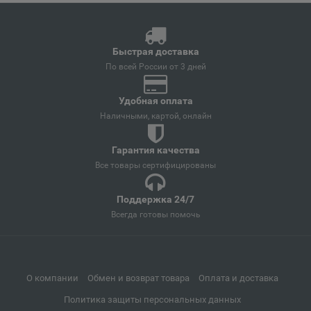
📍
Иркутская область
Быстрая доставка
Андреаполь
По всей России от 3 дней
📍
Тверская область
Удобная оплата
Наличными, картой, онлайн
Анжеро-Судженск
📍
Гарантия качества
Кемеровская область
Все товары сертифицированы
Поддержка 24/7
Анива
📍
Всегда готовы помочь
Сахалинская область
Апатиты
📍
О компании
Обмен и возврат товара
Оплата и доставка
Мурманская область
Политика защиты персональных данных