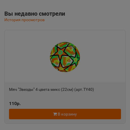
Вы недавно смотрели
Альметьевск
История просмотров
📍
Республика Татарстан
Амурск
📍
Хабаровский край
Анадырь
📍
Чукотский АО
Мяч "Звезды" 4 цвета микс (22см) (арт.TY40)
Анапа
110р.
📍
Краснодарский край
В корзину
Ангарск