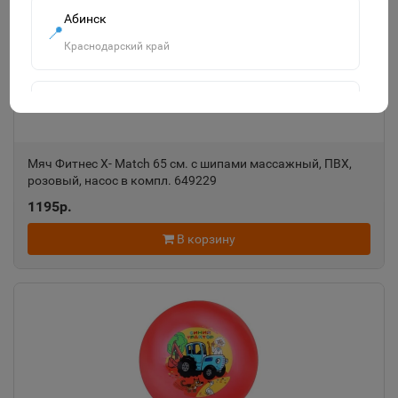
Абинск
📍
Краснодарский край
Агидель
📍
Республика Башкортостан
Мяч Фитнес Х- Match 65 см. с шипами массажный, ПВХ,
розовый, насос в компл. 649229
Агрыз
📍
1195р.
Республика Татарстан
В корзину
Адыгейск
📍
Республика Адыгея
Азнакаево
📍
Республика Татарстан