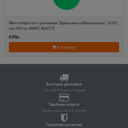
Анапа
📍
Краснодарский край
Мяч-попрыгун с рожками "Девчонки и Мальчишки", d=65
см, 600 гр, МИКС 806275
Ангарск
📍
630р.
Иркутская область
В корзину
Андреаполь
📍
Тверская область
Быстрая доставка
Анжеро-Судженск
📍
По всей России от 3 дней
Кемеровская область
Удобная оплата
Наличными, картой, онлайн
Анива
📍
Сахалинская область
Гарантия качества