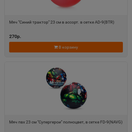
Азов
📍
Мяч "Синий трактор" 23 см в ассорт. в сетке AD-9(BTR)
Ростовская область
270р.
Ак-Довурак
В корзину
📍
Республика Тыва
Аксай
📍
Ростовская область
Алагир
📍
Республика Северная Осетия
Мяч пвх 23 см "Супергерои" полноцвет, в сетке FD-9(NAVG)
Алапаевск