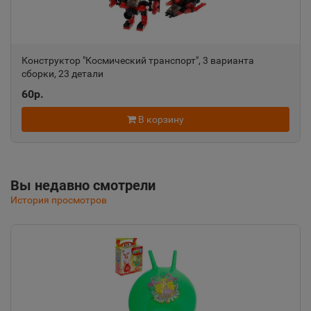
Республика Крым
Алушта
📍
Конструктор "Космический транспорт", 3 варианта
Республика Крым
сборки, 23 детали
60р.
Альметьевск
В корзину
📍
Республика Татарстан
Вы недавно смотрели
Амурск
📍
История просмотров
Хабаровский край
Анадырь
📍
Чукотский АО