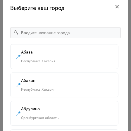
✕
Выберите ваш город
🔍
Абаза
📍
"Смурфики-2" набор №3: ведро с наклейкой, ситечко
"Солнышко", лопатка №5, грабельки №5, лейка малая №4,
Республика Хакасия
формочки 4 шт. 65179
750р.
Абакан
В корзину
📍
Республика Хакасия
Похожие товары
Абдулино
📍
Смотреть все
Оренбургская область