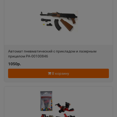
Александровск
📍
Пермский край
Александровск-Сахалинский
📍
Сахалинская область
Автомат пневматический с прикладом и лазерным
прицелом РА-00100846
Алексеевка
📍
1050р.
Белгородская область
В корзину
Алексин
📍
Тульская область
Алупка
📍