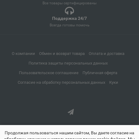
Все товары сертифицированы
Апатиты
Поддержка 24/7
📍
Мурманская область
Всегда готовы помочь
Апрелевка
📍
О компании
Обмен и возврат товара
Оплата и доставка
Московская область
Политика защиты персональных данных
Пользовательское соглашение
Публичная оферта
Апшеронск
📍
Согласие на обработку персональных данных
Куки
Краснодарский край
Аргун
📍
Чеченская Республика
Продолжая пользоваться нашим сайтом, Вы даете согласие на
Ардатов