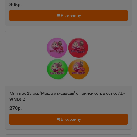
📍
305р.
Свердловская область
В корзину
Алатырь
📍
Чувашская Республика
Алдан
📍
Республика Саха
Алейск
📍
Мяч пвх 23 см, "Маша и медведь" с наклейкой, в сетке AD-
Алтайский край
9(MB)-2
270р.
Александров
В корзину
📍
Владимирская область