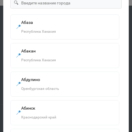
🔍
Абаза
📍
Быстрая доставка
Республика Хакасия
По всей России от 3 дней
Удобная оплата
Абакан
Наличными, картой, онлайн
📍
Республика Хакасия
Гарантия качества
Все товары сертифицированы
Абдулино
📍
Оренбургская область
Поддержка 24/7
Всегда готовы помочь
Абинск
📍
Краснодарский край
О компании
Обмен и возврат товара
Оплата и доставка
Политика защиты персональных данных