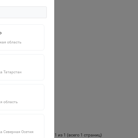
о
кая область
а Татарстан
я область
а Северная Осетия
Показано с 1 по 1 из 1 (всего 1 страниц)