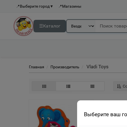
📍
Выберите город
▼
📍
Магазины
☰
Каталог
Vladi Toys
Главная
Производитель
Со
Выберите ваш г