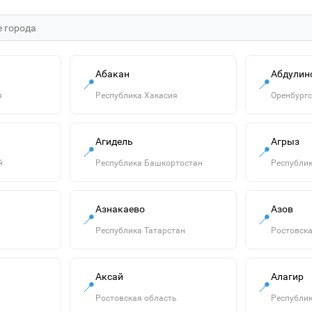
Абакан
Абдулин
📍
📍
я
Республика Хакасия
Оренбургс
Агидель
Агрыз
📍
📍
й
Республика Башкортостан
Республик
Азнакаево
Азов
📍
📍
Республика Татарстан
Ростовска
Аксай
Алагир
📍
📍
Ростовская область
Республик