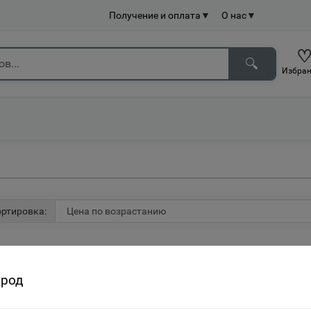
Получение и оплата
▼
О нас
▼
🔍
Избран
ртировка:
ород