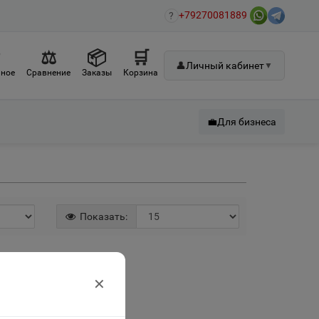
+79270081889
?
♡
⚖
📦
🛒
👤
Личный кабинет
▼
ное
Сравнение
Заказы
Корзина
💼
Для бизнеса
Показать:
✕