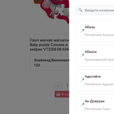
🔍
Абаза
📍
Республика Хакаси
Пазл мягкие магнитные
Baby puzzle Слоник и
зебрик VT3208-08 634-831
Абинск
📍
Краснодарский кра
Знайленд Вилоновская
123
1
Адыгейск
220р.
📍
Республика Адыгея
-
+
В корзину
Ак-Довурак
📍
Республика Тыва