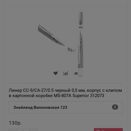
Адыгейск
📍
Республика Адыгея
Азнакаево
📍
Республика Татарстан
Азов
📍
Ростовская область
Линер CC-9/CA-27/0.5 черный 0,5 мм, корпус с клипом
в картонной коробке MS-807A Superior 312073
Ак-Довурак
📍
Знайленд Вилоновская 123
2
Республика Тыва
130р.