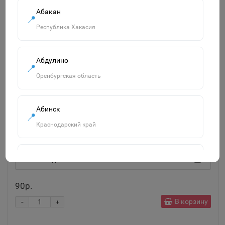
Абакан
📍
Республика Хакасия
Абдулино
📍
Оренбургская область
Абинск
📍
Краснодарский край
Ручка гелевая-прикол, с подсветкой, Винтовка МИКС
9930849
Агидель
Знайленд Вилоновская 123
4
📍
Республика Башкортостан
90р.
-
В корзину
+
Агрыз
📍
Республика Татарстан