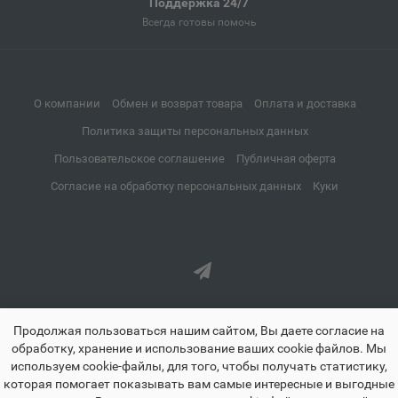
Поддержка 24/7
Всегда готовы помочь
Алейск
📍
Алтайский край
О компании
Обмен и возврат товара
Оплата и доставка
Александров
📍
Политика защиты персональных данных
Владимирская область
Пользовательское соглашение
Публичная оферта
Согласие на обработку персональных данных
Куки
Александровск
📍
Пермский край
Александровск-Сахалинский
📍
Сахалинская область
Продолжая пользоваться нашим сайтом, Вы даете согласие на
обработку, хранение и использование ваших cookie файлов. Мы
используем cookie-файлы, для того, чтобы получать статистику,
Алексеевка
которая помогает показывать вам самые интересные и выгодные
📍