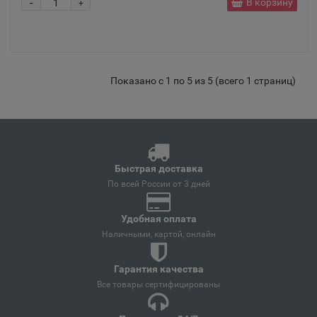
Аксай
-
В корзину
+
📍
Ростовская область
Алагир
📍
Показано с 1 по 5 из 5 (всего 1 страниц)
Республика Северная Осетия
Алапаевск
📍
Свердловская область
Быстрая доставка
По всей России от 3 дней
Алатырь
📍
Удобная оплата
Чувашская Республика
Наличными, картой, онлайн
Гарантия качества
Алдан
📍
Все товары сертифицированы
Республика Саха