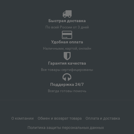
Республика Адыгея
Быстрая доставка
Азнакаево
📍
По всей России от 3 дней
Республика Татарстан
Удобная оплата
Наличными, картой, онлайн
Азов
📍
Ростовская область
Гарантия качества
Все товары сертифицированы
Ак-Довурак
📍
Поддержка 24/7
Республика Тыва
Всегда готовы помочь
Аксай
📍
Ростовская область
О компании
Обмен и возврат товара
Оплата и доставка
Политика защиты персональных данных