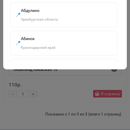
Абдулино
📍
Оренбургская область
Абинск
📍
Тетрадь А5, 48 л., ПЗБМ, скоба, клетка, Soft Touch,
Краснодарский край
конгрев, выборочный лак, "Урбан Дивижн" 404455
Агидель
Знайленд Киевская 10
1
📍
Республика Башкортостан
110р.
-
В корзину
+
Агрыз
📍
Республика Татарстан
Показано с 1 по 3 из 3 (всего 1 страниц)
Адыгейск
📍