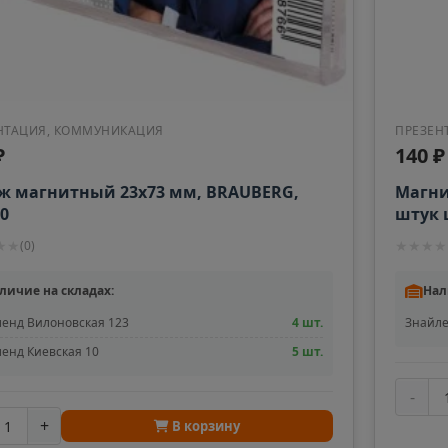
📍
📍
ть
Мурманская область
Московск
Аргун
Ардатов
📍
📍
й
Чеченская Республика
Республи
НТАЦИЯ, КОММУНИКАЦИЯ
ПРЕЗЕН
₽
140 ₽
ж магнитный 23х73 мм, BRAUBERG,
Магни
Арзамас
Аркадак
📍
📍
0
штук 
ая Осетия
Нижегородская область
Саратовс
23172
★
★
★
★
★
★
(
0
)
Армянск
Арсенье
личие на складах:
Нал
📍
📍
й
Республика Крым
Приморск
енд Вилоновская 123
4 шт.
Знайле
енд Киевская 10
5 шт.
Артём
Артёмов
-
📍
📍
тан
Приморский край
Свердлов
+
В корзину