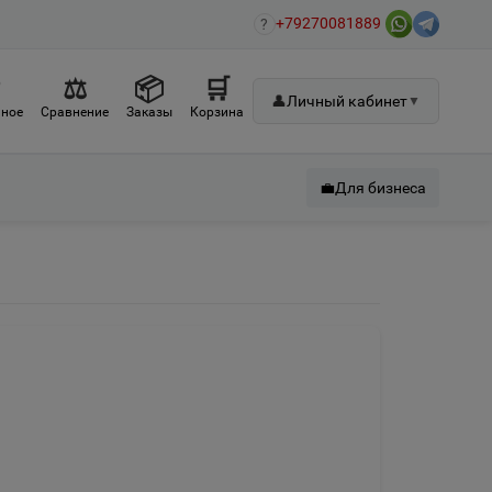
+79270081889
?
♡
⚖
📦
🛒
👤
Личный кабинет
▼
ное
Сравнение
Заказы
Корзина
💼
Для бизнеса