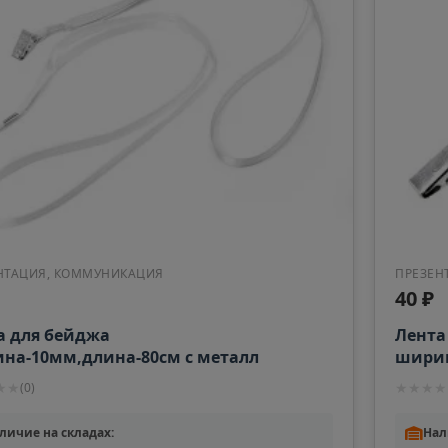
НТАЦИЯ, КОММУНИКАЦИЯ
ПРЕЗЕН
40 ₽
а для бейджа
Лента
на-10мм,длина-80см с металл
ширин
епкой БЕЛАЯ 759479
прище
★
★
★
★
★
★
(
0
)
личие на складах:
Нал