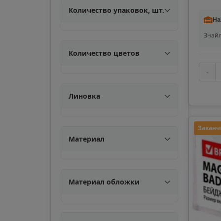
Количество упаковок, шт.
Александровск-
На
Сахалинский
📍
Знайл
Сахалинская облас
Количество цветов
-
Алупка
📍
Республика Крым
Линовка
Амурск
Заканч
📍
Материал
Хабаровский край
Ангарск
📍
Материал обложки
Иркутская область
Анива