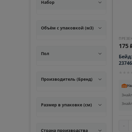
Набор
📍
Сахалинская облас
Апшеронск
Объём с упаковкой (м3)
📍
Краснодарский кра
ПРЕЗЕ
175 
Пол
Бейд
Ардон
📍
23746
Республика Северн
★
★
★
Производитель (Бренд)
Армавир
На
📍
Краснодарский кра
Знайл
Знайл
Размер в упаковке (см)
Арск
📍
Республика Татарс
-
Страна производства