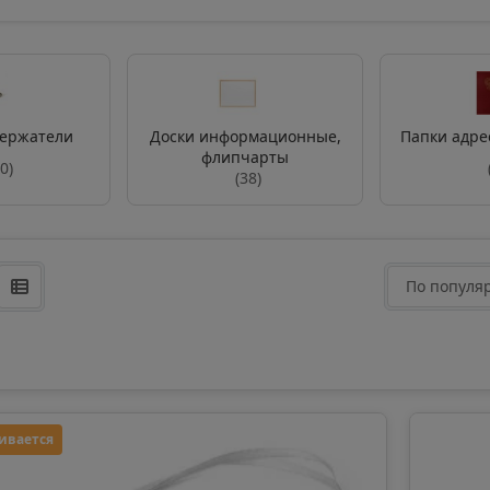
держатели
Доски информационные,
Папки адре
флипчарты
0)
(38)
По популя
ивается