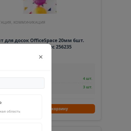
ТАЦИЯ, КОММУНИКАЦИЯ
т для досок OfficeSpace 20мм 6шт.
ти блистер европодвес 256235
★
✕
(
0
)
ичие на складах:
нд Вилоновская 123
4 шт.
нд Киевская 10
3 шт.
о
+
В корзину
кая область