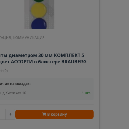
ая область
ка Мордовия
ТАЦИЯ, КОММУНИКАЦИЯ
ты диаметром 30 мм КОМПЛЕКТ 5
цвет АССОРТИ в блистере BRAUBERG
кая область
9
★
(
0
)
в
ичие на складах:
ий край
нд Киевская 10
1 шт.
ский
+
В корзину
ская область