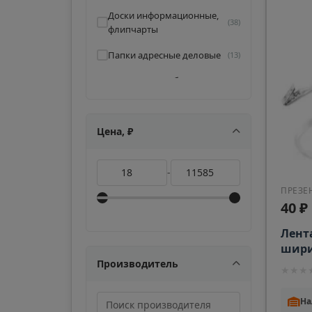
Доски информационные,
(38)
флипчарты
Папки адресные деловые
(13)
Подставки и таблички
(11)
настольные (тейблтенсы)
Цена, ₽
-
ПРЕЗЕ
40 ₽
Лент
шири
прищ
Производитель
★
★
★
На