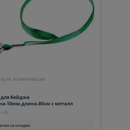
ТАЦИЯ, КОММУНИКАЦИЯ
 для бейджа
а-10мм,длина-80см с металл
пкой ЗЕЛЕНАЯ 759481
★
(
0
)
ичие на складах: