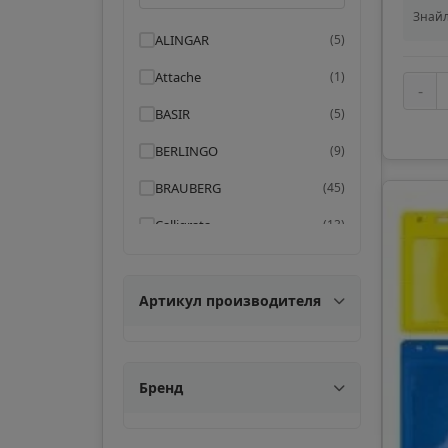
Знайл
ALINGAR
(
5
)
Attache
(
1
)
-
BASIR
(
5
)
BERLINGO
(
9
)
BRAUBERG
(
45
)
Calligrata
(
13
)
DARVISH
(
9
)
Deflecto
(
4
)
Артикул производителя
DeVENTE
(
5
)
Erich Krause
(
35
)
Бренд
GLOBUS
(
1
)
INTELLIGENT
(
7
)