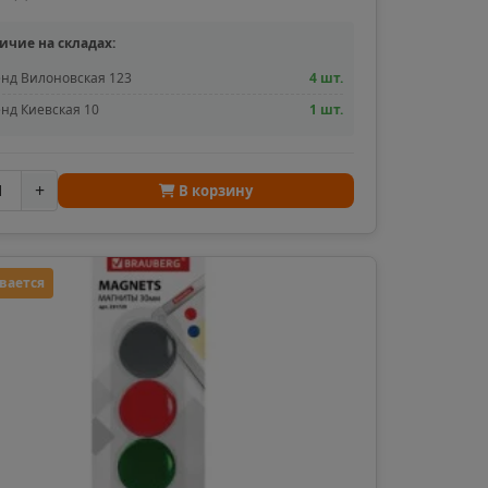
ичие на складах:
нд Вилоновская 123
4 шт.
область
нд Киевская 10
1 шт.
евск
+
В корзину
а Татарстан
вается
рский край
Судженск
кая область
ка