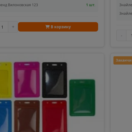
енд Вилоновская 123
1 шт.
Знайле
Знайле
+
В корзину
-
Заканчи