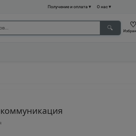
Получение и оплата
▼
О нас
▼
🔍
Избран
 коммуникация
я