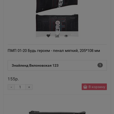
Алагир
📍
Республика Северная Осетия
Алапаевск
📍
Свердловская область
ПМП 01-20 Будь героем - пенал мягкий, 205*108 мм
Алатырь
Знайленд Вилоновская 123
1
📍
Чувашская Республика
155р.
-
В корзину
+
Алдан
📍
Республика Саха
Алейск