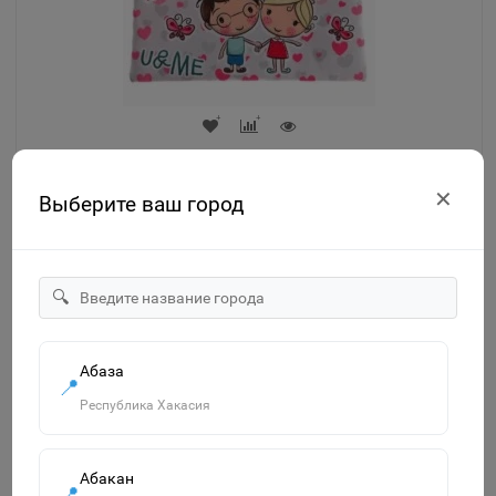
ПМП 01-20 Ты и я - пенал мягкий ПМП 01-20
✕
Выберите ваш город
Знайленд Вилоновская 123
3
🔍
150р.
-
В корзину
+
Абаза
📍
Республика Хакасия
Абакан
📍