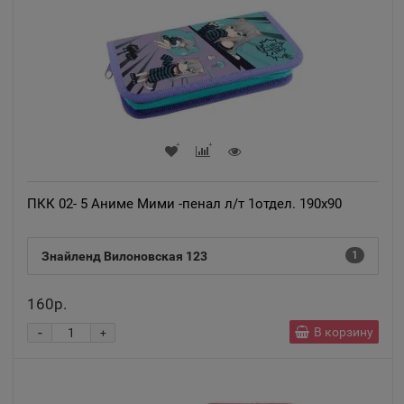
Хабаровский край
Анадырь
📍
Чукотский АО
Анапа
📍
Краснодарский край
ПКК 02- 5 Аниме Мими -пенал л/т 1отдел. 190х90
Ангарск
📍
Знайленд Вилоновская 123
1
Иркутская область
160р.
Андреаполь
-
В корзину
+
📍
Тверская область