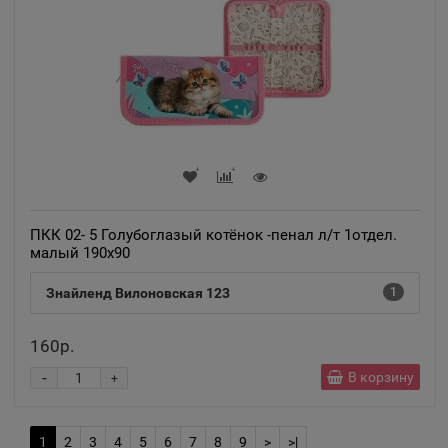
Анжеро-Судженск
📍
Кемеровская область
Анива
📍
Сахалинская область
Апатиты
📍
ПКК 02- 5 Голубоглазый котёнок -пенал л/т 1отдел.
Мурманская область
малый 190х90
Знайленд Вилоновская 123
1
Апрелевка
📍
Московская область
160р.
-
В корзину
+
Апшеронск
📍
Краснодарский край
1
2
3
4
5
6
7
8
9
>
>|