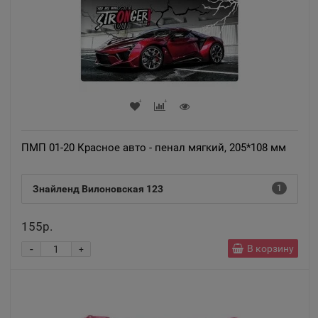
📍
Алтайский край
Александров
📍
Владимирская область
Александровск
📍
ПМП 01-20 Красное авто - пенал мягкий, 205*108 мм
Пермский край
Знайленд Вилоновская 123
1
Александровск-Сахалинский
📍
155р.
Сахалинская область
-
В корзину
+
Алексеевка
📍
Белгородская область