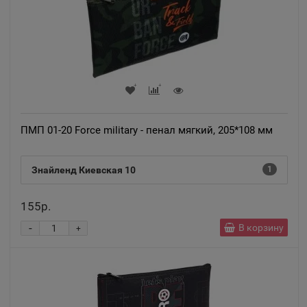
Адыгейск
📍
Республика Адыгея
Азнакаево
📍
Республика Татарстан
ПМП 01-20 Force military - пенал мягкий, 205*108 мм
Азов
📍
Ростовская область
Знайленд Киевская 10
1
155р.
Ак-Довурак
📍
-
В корзину
+
Республика Тыва
Аксай
📍
Ростовская область