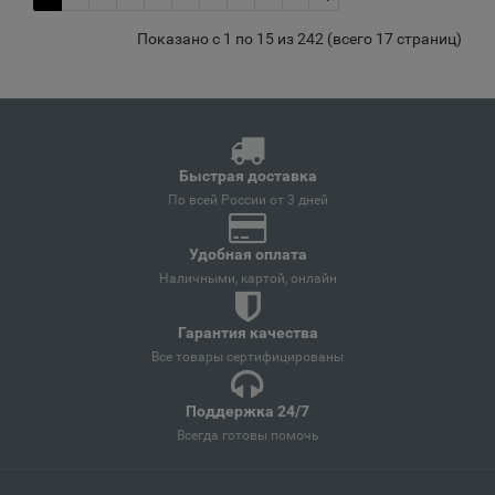
Показано с 1 по 15 из 242 (всего 17 страниц)
Аргун
📍
Чеченская Республика
Ардатов
📍
Быстрая доставка
Республика Мордовия
По всей России от 3 дней
Удобная оплата
Ардон
Наличными, картой, онлайн
📍
Республика Северная Осетия
Гарантия качества
Все товары сертифицированы
Арзамас
📍
Нижегородская область
Поддержка 24/7
Всегда готовы помочь
Аркадак