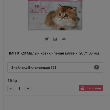
Алексин
📍
Тульская область
Алупка
📍
Республика Крым
ПМП 01-20 Милый котик - пенал мягкий, 205*108 мм
Алушта
📍
Республика Крым
Знайленд Вилоновская 123
1
Альметьевск
155р.
📍
Республика Татарстан
-
В корзину
+
Амурск
📍