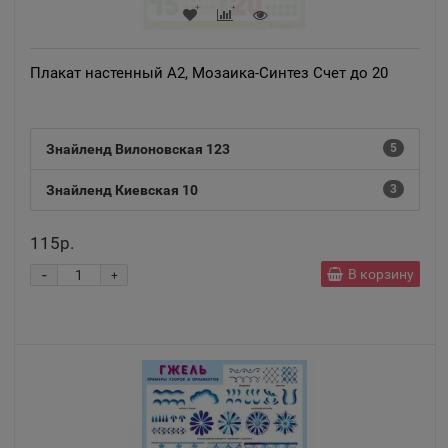
Анапа
📍
Краснодарский край
Плакат настенный А2, Мозаика-Синтез Счет до 20
Ангарск
📍
Знайленд Вилоновская 123
5
Иркутская область
Знайленд Киевская 10
3
Андреаполь
📍
115р.
Тверская область
-
В корзину
+
Анжеро-Судженск
📍
Кемеровская область
Анива
📍
Сахалинская область