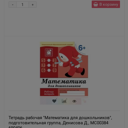
-
В корзину
+
Александровск
📍
Пермский край
Александровск-Сахалинский
📍
Сахалинская область
Алексеевка
📍
Белгородская область
Алексин
📍
Тульская область
Тетрадь рабочая "Математика для дошкольников",
подготовительная группа, Денисова Д., МС00384
Алупка