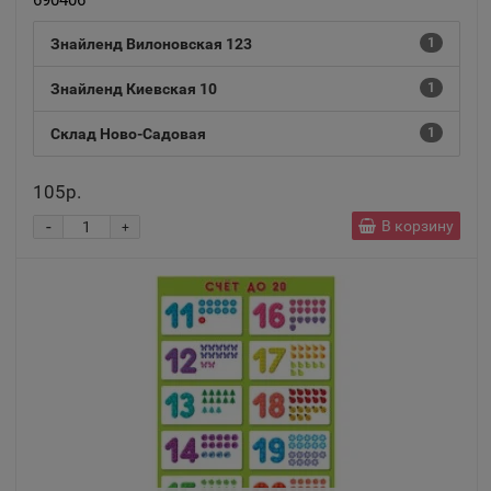
📍
690406
Республика Крым
Знайленд Вилоновская 123
1
Знайленд Киевская 10
1
Алушта
📍
Республика Крым
Склад Ново-Садовая
1
105р.
Альметьевск
📍
-
В корзину
+
Республика Татарстан
Амурск
📍
Хабаровский край
Анадырь
📍
Чукотский АО