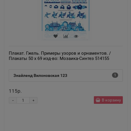
Апатиты
📍
Мурманская область
Апрелевка
📍
Плакат. Гжель. Примеры узоров и орнаментов. /
Московская область
Плакаты 50 х 69 изд-во: Мозаика-Синтез 514155
Апшеронск
Знайленд Вилоновская 123
1
📍
Краснодарский край
115р.
-
В корзину
+
Аргун
📍
Чеченская Республика
Ардатов