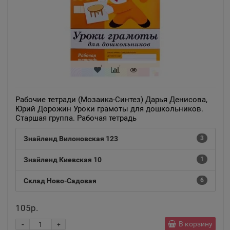
Республика Татарстан
Азов
📍
Ростовская область
Ак-Довурак
📍
Рабочие тетради (Мозаика-Синтез) Дарья Денисова,
Республика Тыва
Юрий Дорожин Уроки грамоты для дошкольников.
Старшая группа. Рабочая тетрадь
Аксай
Знайленд Вилоновская 123
3
📍
Ростовская область
Знайленд Киевская 10
1
Склад Ново-Садовая
6
Алагир
📍
Республика Северная Осетия
105р.
-
В корзину
+