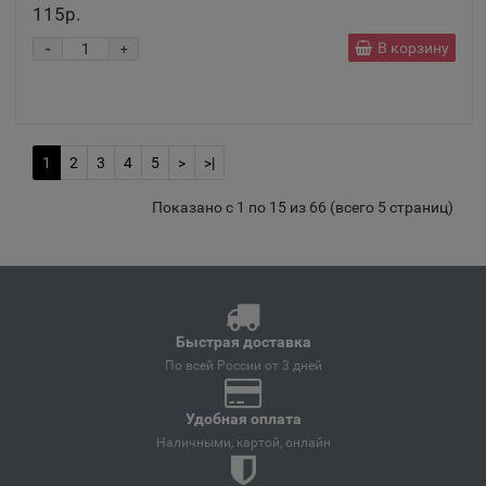
115р.
Армянск
-
В корзину
+
📍
Республика Крым
Арсеньев
📍
1
2
3
4
5
>
>|
Приморский край
Показано с 1 по 15 из 66 (всего 5 страниц)
Арск
📍
Республика Татарстан
Быстрая доставка
Артём
По всей России от 3 дней
📍
Приморский край
Удобная оплата
Наличными, картой, онлайн
Артёмовский
📍