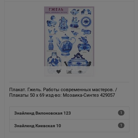
📍
Республика Мордовия
Ардон
📍
Республика Северная Осетия
Арзамас
📍
Нижегородская область
Плакат. Гжель. Работы современных мастеров. /
Аркадак
📍
Плакаты 50 х 69 изд-во: Мозаика-Синтез 429057
Саратовская область
Знайленд Вилоновская 123
1
Армавир
📍
Знайленд Киевская 10
1
Краснодарский край