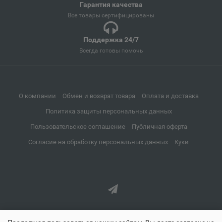
Свердловская область
Гарантия качества
Все товары сертифицированы
Архангельск
Поддержка 24/7
📍
Всегда готовы помочь
Архангельская область
Асбест
📍
О компании
Обмен и возврат товара
Оплата и доставка
Свердловская область
Политика защиты персональных данных
Пользовательское соглашение
Публичная оферта
Асино
📍
Согласие на обработку персональных данных
Куки
Томская область
Астрахань
📍
Астраханская область