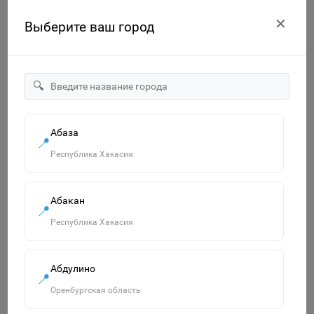
Средняя группа. Рабочая тетрадь
✕
Выберите ваш город
Знайленд Вилоновская 123
1
105р.
🔍
-
В корзину
+
Абаза
📍
Республика Хакасия
Абакан
📍
Республика Хакасия
Абдулино
📍
Оренбургская область