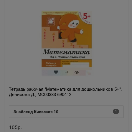
Алапаевск
📍
Свердловская область
Алатырь
📍
Чувашская Республика
Алдан
📍
Республика Саха
Алейск
Тетрадь рабочая "Математика для дошкольников 5+",
📍
Денисова Д., МС00383 690412
Алтайский край
Знайленд Киевская 10
1
Александров
📍
Владимирская область
105р.