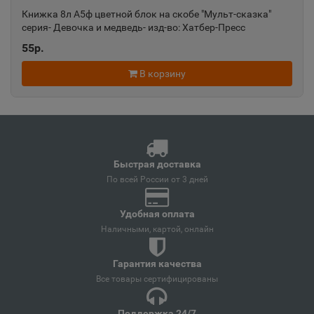
Краснодарский край
Книжка 8л А5ф цветной блок на скобе "Мульт-сказка"
серия- Девочка и медведь- изд-во: Хатбер-Пресс
55р.
Ангарск
📍
В корзину
Иркутская область
Андреаполь
📍
Тверская область
Быстрая доставка
По всей России от 3 дней
Анжеро-Судженск
📍
Кемеровская область
Удобная оплата
Наличными, картой, онлайн
Анива
Гарантия качества
📍
Все товары сертифицированы
Сахалинская область
Поддержка 24/7