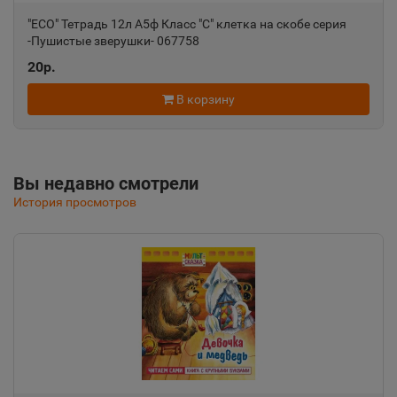
"ECO" Тетрадь 12л А5ф Класс "С" клетка на скобе серия
Алушта
-Пушистые зверушки- 067758
📍
20р.
Республика Крым
В корзину
Альметьевск
📍
Республика Татарстан
Вы недавно смотрели
История просмотров
Амурск
📍
Хабаровский край
Анадырь
📍
Чукотский АО
Анапа
📍