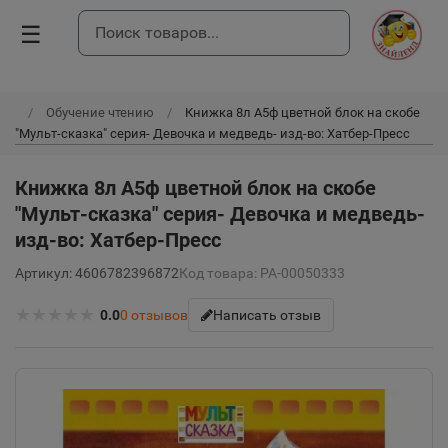
☰
Обучение чтению
Книжка 8л А5ф цветной блок на скобе
"Мульт-сказка" серия- Девочка и медведь- изд-во: Хатбер-Пресс
Книжка 8л А5ф цветной блок на скобе
"Мульт-сказка" серия- Девочка и медведь-
изд-во: Хатбер-Пресс
Артикул: 4606782396872
Код товара: РА-00050333
★
★
★
★
★
0.0
0
отзывов
Написать отзыв