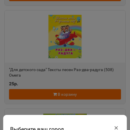
"Для детского сада" Тексты песен Раз-два-радуга (508)
Омега
25р.
В корзину
✕
Выберите ваш город