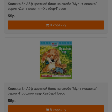
Книжка 8л А5ф цветной блок на скобе "Мульт-сказка"
Азов
серия -День везения- Хатбер-Пресс
📍
Ростовская область
55р.
В корзину
Ак-Довурак
📍
Республика Тыва
Аксай
📍
Ростовская область
Алагир
📍
Республика Северная Осетия
Книжка 8л А5ф цветной блок на скобе "Мульт-сказка"
серия -Прошкин сад- Хатбер-Пресс
55р.
Алапаевск
📍
В корзину
Свердловская область