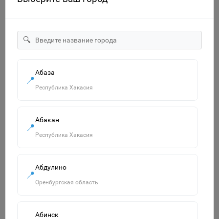
🔍
"Озорница белка".Сравни две картинки и сделай их с
Абаза
помощью наклеек и карандашей одинаковыми.Развиваю
📍
55р.
Республика Хакасия
В корзину
Абакан
📍
Республика Хакасия
Похожие товары
Смотреть все
Абдулино
📍
Оренбургская область
Абинск