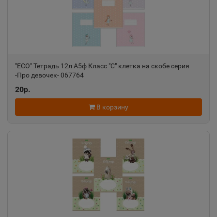
Александровск
📍
Пермский край
Александровск-Сахалинский
📍
Сахалинская область
"ECO" Тетрадь 12л А5ф Класс "С" клетка на скобе серия
-Про девочек- 067764
20р.
Алексеевка
📍
В корзину
Белгородская область
Алексин
📍
Тульская область
Алупка
📍
Республика Крым