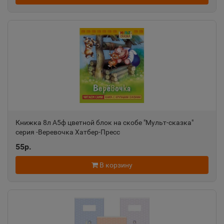
Алатырь
📍
Чувашская Республика
Алдан
📍
Республика Саха
Книжка 8л А5ф цветной блок на скобе "Мульт-сказка"
Алейск
серия -Веревочка Хатбер-Пресс
📍
Алтайский край
55р.
В корзину
Александров
📍
Владимирская область