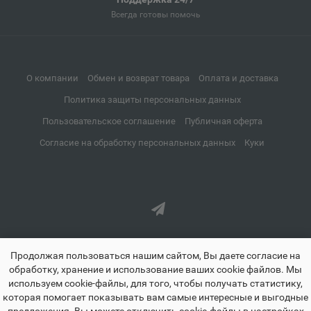
Апатиты
Всегда готовы помочь
📍
Мурманская область
О компании
Обмен и возврат товара
Оплата и доставка
Апрелевка
📍
Политика защиты персональных данных
Московская область
Пользовательское соглашение
Публичная оферта
Согласие на обработку персональных данных
Куки
Апшеронск
📍
Краснодарский край
Аргун
📍
Чеченская Республика
Продолжая пользоваться нашим сайтом, Вы даете согласие на
обработку, хранение и использование ваших cookie файлов. Мы
Ардатов
используем cookie-файлы, для того, чтобы получать статистику,
📍
которая помогает показывать вам самые интересные и выгодные
Республика Мордовия