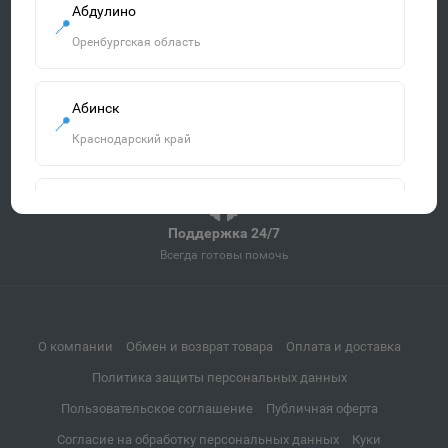
Абдулино
Быстрая доставка
📍
Оренбургская область
По всей России от 3 дней
Удобная оплата
Абинск
Наличными, картой, онлайн
📍
Краснодарский край
Гарантия качества
Все товары сертифицированы
Агидель
📍
Поддержка 24/7
Республика Башкортостан
Всегда готовы помочь
Агрыз
📍
Республика Татарстан
О компании
Обмен и возврат товара
Оплата и доставка
Политика защиты персональных данных
Адыгейск
Пользовательское соглашение
Публичная оферта
📍
Республика Адыгея
Согласие на обработку персональных данных
Куки