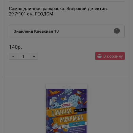
Самая длинная раскраска. Зверский детектив.
Анапа
📍
29,7*101 см. ГЕОДОМ
Краснодарский край
Знайленд Киевская 10
1
Ангарск
📍
140р.
Иркутская область
-
В корзину
+
Андреаполь
📍
Тверская область
Анжеро-Судженск
📍
Кемеровская область
Анива
📍
Сахалинская область