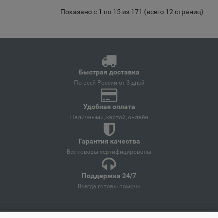
Показано с 1 по 15 из 171 (всего 12 страниц)
Армянск
📍
Республика Крым
Арсеньев
Быстрая доставка
📍
Приморский край
По всей России от 3 дней
Удобная оплата
Арск
Наличными, картой, онлайн
📍
Республика Татарстан
Гарантия качества
Все товары сертифицированы
Артём
📍
Поддержка 24/7
Приморский край
Всегда готовы помочь
Артёмовский
📍