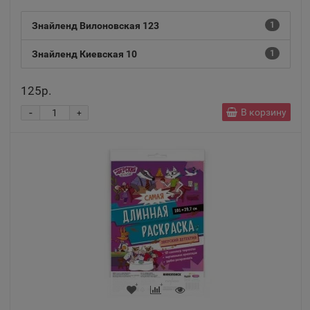
📍
Республика Крым
Знайленд Вилоновская 123
1
Знайленд Киевская 10
1
Алушта
📍
Республика Крым
125р.
-
В корзину
+
Альметьевск
📍
Республика Татарстан
Амурск
📍
Хабаровский край
Анадырь
📍
Чукотский АО