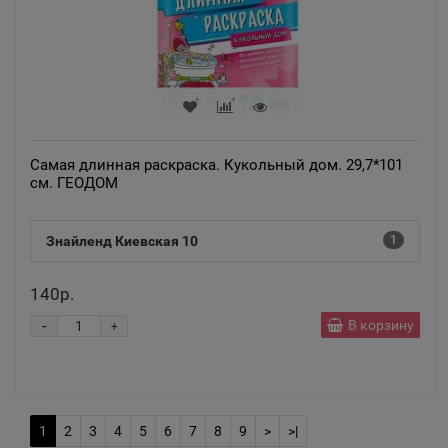
Ардатов
📍
Республика Мордовия
Ардон
📍
Республика Северная Осетия
Самая длинная раскраска. Кукольный дом. 29,7*101
см. ГЕОДОМ
Арзамас
📍
Нижегородская область
Знайленд Киевская 10
1
140р.
Аркадак
📍
-
В корзину
Саратовская область
+
Армавир
📍
Краснодарский край
1
2
3
4
5
6
7
8
9
>
>|