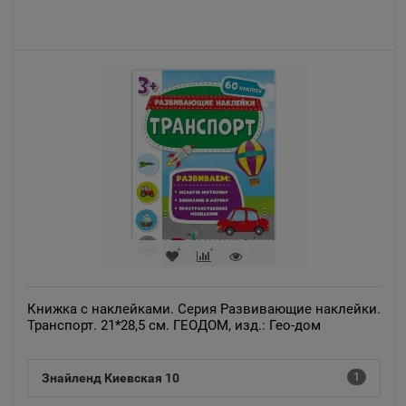
Алапаевск
📍
Свердловская область
Алатырь
📍
Чувашская Республика
Алдан
📍
Республика Саха
Алейск
📍
Алтайский край
Книжка с наклейками. Серия Развивающие наклейки.
Транспорт. 21*28,5 см. ГЕОДОМ, изд.: Гео-дом
Александров
📍
Знайленд Киевская 10
1
Владимирская область