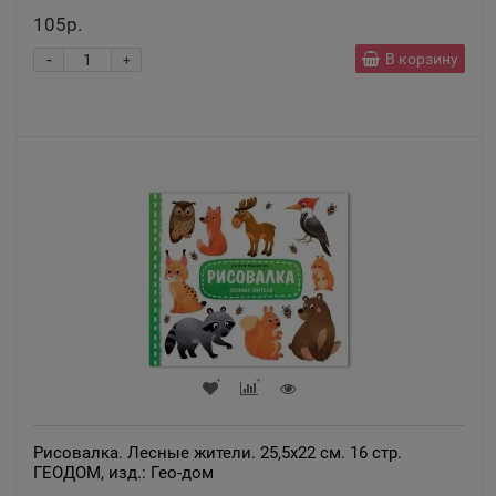
105р.
Александровск
-
В корзину
+
📍
Пермский край
Александровск-Сахалинский
📍
Сахалинская область
Алексеевка
📍
Белгородская область
Алексин
📍
Тульская область
Рисовалка. Лесные жители. 25,5х22 см. 16 стр.
ГЕОДОМ, изд.: Гео-дом
Алупка