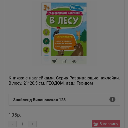
Республика Татарстан
Азов
📍
Ростовская область
Ак-Довурак
📍
Республика Тыва
Аксай
Книжка с наклейками. Серия Развивающие наклейки.
📍
В лесу. 21*28,5 см. ГЕОДОМ, изд.: Гео-дом
Ростовская область
Знайленд Вилоновская 123
1
Алагир
📍
Республика Северная Осетия
105р.
-
В корзину
+