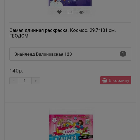
Апатиты
📍
Самая длинная раскраска. Космос. 29,7*101 см.
Мурманская область
ГЕОДОМ
Апрелевка
Знайленд Вилоновская 123
1
📍
Московская область
140р.
-
В корзину
Апшеронск
+
📍
Краснодарский край
Аргун
📍
Чеченская Республика