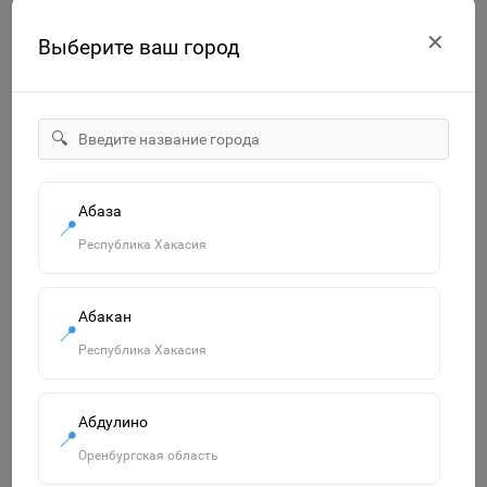
✕
Выберите ваш город
🔍
Большая раскраска с заданиями. Обитатели Земли.
58х41см ГЕОДОМ
Абаза
📍
Знайленд Вилоновская 123
1
Республика Хакасия
90р.
Абакан
-
В корзину
+
📍
Республика Хакасия
Абдулино
📍
Оренбургская область