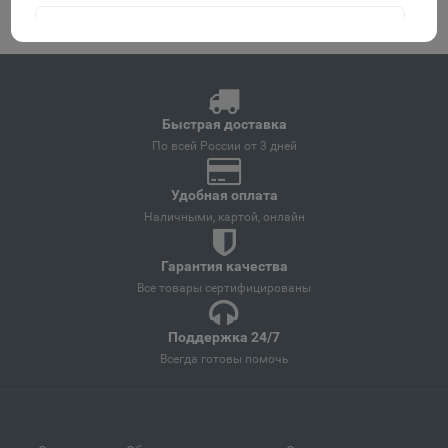
Агидель
📍
Республика Башкортостан
Быстрая доставка
Агрыз
📍
По всей России от 3 дней
Республика Татарстан
Удобная оплата
Наличными, картой, онлайн
Адыгейск
📍
Республика Адыгея
Гарантия качества
Все товары сертифицированы
Азнакаево
📍
Поддержка 24/7
Республика Татарстан
Всегда готовы помочь
Азов
📍