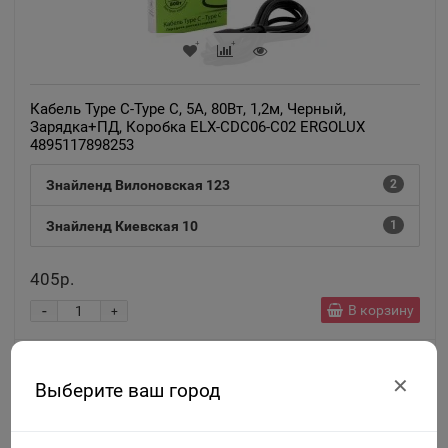
Кабель Type C-Type C, 5А, 80Вт, 1,2м, Черный,
Зарядка+ПД, Коробка ELX-CDC06-C02 ERGOLUX
4895117898253
Знайленд Вилоновская 123
2
Знайленд Киевская 10
1
405р.
-
В корзину
+
✕
Выберите ваш город