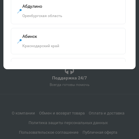
Абдулино
📍
Быстрая доставка
Оренбургская область
По всей России от 3 дней
Удобная оплата
Абинск
📍
Наличными, картой, онлайн
Краснодарский край
Гарантия качества
Все товары сертифицированы
Агидель
📍
Республика Башкортостан
Поддержка 24/7
Всегда готовы помочь
Агрыз
📍
Республика Татарстан
О компании
Обмен и возврат товара
Оплата и доставка
Политика защиты персональных данных
Адыгейск
📍
Пользовательское соглашение
Публичная оферта
Республика Адыгея