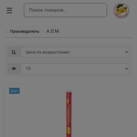
☰
A.D.M.
Производитель
Хит