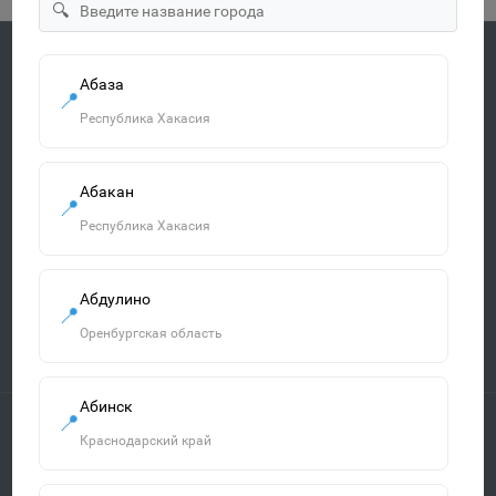
🔍
Абаза
📍
Быстрая доставка
Республика Хакасия
По всей России от 3 дней
Удобная оплата
Абакан
Наличными, картой, онлайн
📍
Республика Хакасия
Гарантия качества
Все товары сертифицированы
Абдулино
📍
Оренбургская область
Поддержка 24/7
Всегда готовы помочь
Абинск
📍
Краснодарский край
О компании
Обмен и возврат товара
Оплата и доставка
Политика защиты персональных данных