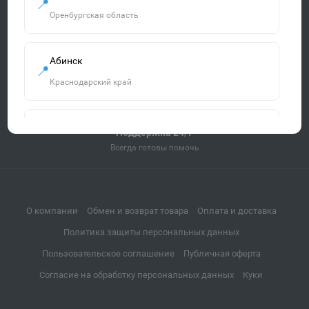
📍
По всей России от 3 дней
Оренбургская область
Удобная оплата
Наличными, картой, онлайн
Абинск
📍
Краснодарский край
Гарантия качества
Все товары сертифицированы
Агидель
Поддержка 24/7
📍
Всегда готовы помочь
Республика Башкортостан
Агрыз
📍
О компании
Обмен и возврат товара
Оплата и доставка
Республика Татарстан
Политика защиты персональных данных
Пользовательское соглашение
Публичная оферта
Адыгейск
📍
Согласие на обработку персональных данных
Куки
Республика Адыгея