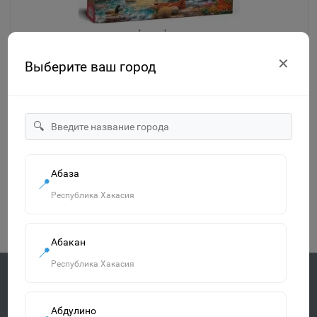
✕
Выберите ваш город
Пазлы 2000 Дары природы CP50095
Знайленд Киевская 10
1
🔍
2040р.
-
В корзину
+
Абаза
📍
Республика Хакасия
Показано с 1 по 1 из 1 (всего 1 страниц)
Абакан
📍
Республика Хакасия
Быстрая доставка
Абдулино