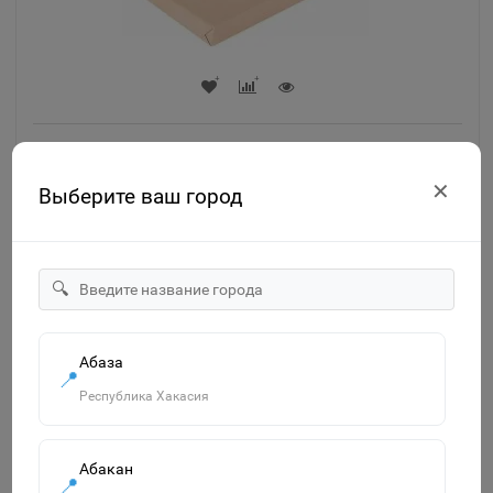
Бумага для акварели А4 210х297 мм 1 лист 200 г/м2
ГОЗНАК СПб зерно BRAUBERG ART CLASSIC 113208
✕
Выберите ваш город
Знайленд Киевская 10
11
🔍
10р.
-
В корзину
+
Абаза
📍
Республика Хакасия
Абакан
📍