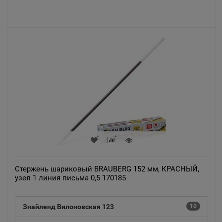
Алагир
📍
Республика Северная Осетия
Алапаевск
📍
Свердловская область
Алатырь
📍
Чувашская Республика
Стержень шариковый BRAUBERG 152 мм, КРАСНЫЙ,
Алдан
📍
узел 1 линия письма 0,5 170185
Республика Саха
Знайленд Вилоновская 123
10
Алейск