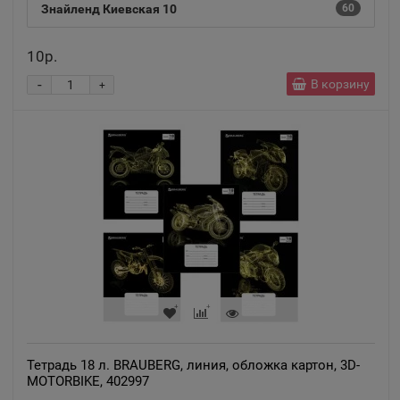
📍
Знайленд Киевская 10
60
Алтайский край
10р.
Александров
-
В корзину
+
📍
Владимирская область
Александровск
📍
Пермский край
Александровск-Сахалинский
📍
Сахалинская область
Алексеевка
📍
Тетрадь 18 л. BRAUBERG, линия, обложка картон, 3D-
Белгородская область
MOTORBIKE, 402997