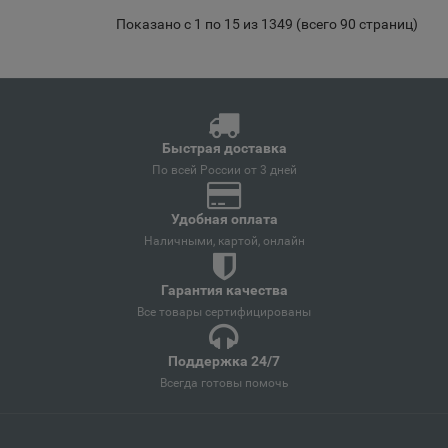
Саратовская область
Показано с 1 по 15 из 1349 (всего 90 страниц)
Армавир
📍
Краснодарский край
Быстрая доставка
По всей России от 3 дней
Армянск
📍
Республика Крым
Удобная оплата
Наличными, картой, онлайн
Арсеньев
📍
Гарантия качества
Приморский край
Все товары сертифицированы
Поддержка 24/7
Арск
📍
Всегда готовы помочь
Республика Татарстан