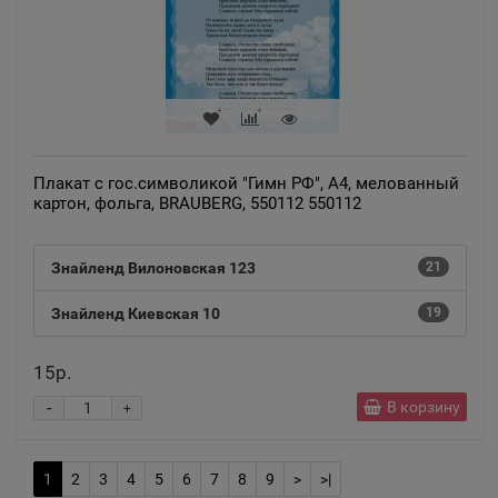
Аргун
📍
Чеченская Республика
Ардатов
📍
Плакат с гос.символикой "Гимн РФ", А4, мелованный
Республика Мордовия
картон, фольга, BRAUBERG, 550112 550112
Ардон
Знайленд Вилоновская 123
21
📍
Республика Северная Осетия
Знайленд Киевская 10
19
15р.
Арзамас
📍
-
Нижегородская область
В корзину
+
1
2
Аркадак
3
4
5
6
7
8
9
>
>|
📍