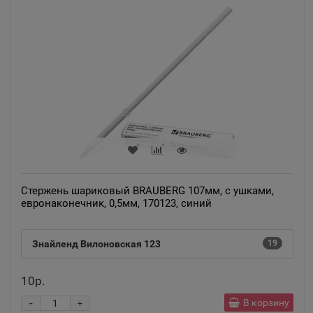
Адыгейск
📍
Республика Адыгея
Азнакаево
📍
Республика Татарстан
Азов
📍
Ростовская область
Стержень шариковый BRAUBERG 107мм, с ушками,
евронаконечник, 0,5мм, 170123, синий
Ак-Довурак
📍
Республика Тыва
Знайленд Вилоновская 123
19
10р.
Аксай
📍
-
В корзину
Ростовская область
+