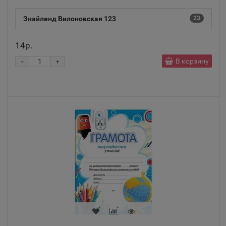
Алексин
Знайленд Вилоновская 123
23
📍
Тульская область
14р.
-
В корзину
+
Алупка
📍
Республика Крым
Алушта
📍
Республика Крым
Альметьевск
📍
Республика Татарстан
Амурск
📍