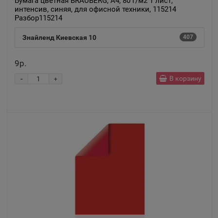
Бумага цветная BRAUBERG, А4, 80 г/м2 1 лист,
интенсив, синяя, для офисной техники, 115214
Разбор115214
Знайленд Киевская 10
407
9р.
-
В корзину
+