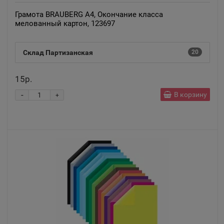
Хабаровский край
Грамота BRAUBERG А4, Окончание класса
мелованный картон, 123697
Анадырь
📍
Чукотский АО
Склад Партизанская
20
15р.
Анапа
📍
-
В корзину
+
Краснодарский край
Ангарск
📍
Иркутская область
Андреаполь
📍
Тверская область