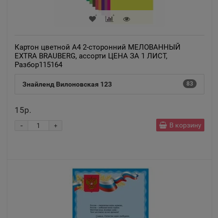
Анжеро-Судженск
📍
Кемеровская область
Картон цветной А4 2-сторонний МЕЛОВАННЫЙ
Анива
EXTRA BRAUBERG, ассорти ЦЕНА ЗА 1 ЛИСТ,
📍
Разбор115164
Сахалинская область
Знайленд Вилоновская 123
83
Апатиты
📍
15р.
Мурманская область
-
В корзину
+
Апрелевка
📍
Московская область
Апшеронск
📍
Краснодарский край